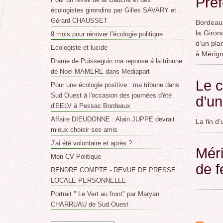
Préf
écologistes girondins par Gilles SAVARY et
Gérard CHAUSSET
Bordeaux
la Giron
9 mois pour rénover l’écologie politique
d’un pla
Ecologiste et lucide
à Mérign
Drame de Puisseguin ma reponse á la tribune
de Noel MAMERE dans Mediapart
Le c
Pour une écologie positive : ma tribune dans
Sud Ouest à l'occasion des journées d'été
d’u
d'EELV à Pessac Bordeaux
Affaire DIEUDONNE : Alain JUPPE devrait
La fin d
mieux choisir ses amis
J'ai été volontaire et après ?
Méri
Mon CV Politique
de f
RENDRE COMPTE - REVUE DE PRESSE
LOCALE PERSONNELLE
Portrait " Le Vert au front" par Maryan
CHARRUAU de Sud Ouest
Page