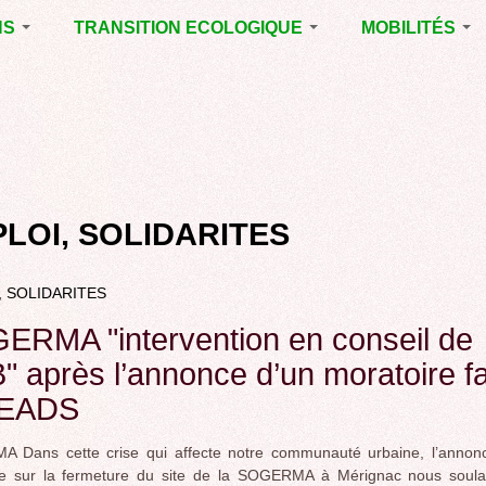
NS
TRANSITION ECOLOGIQUE
MOBILITÉS
ES 2014
RUBRIQUE EN
VOIRIE DOMAIN
CHANTIER
PUBLIC À MÉRI
ENTALES
LA LUTTE CONTRE
LE TRAMWAY R
L’AFFICHAGE
L'AÉROPORT D
ES 2020
PUBLICITAIRE
BORDEAUX
MÉRIGNAC :
 EN
AGENDA 21
INAUGURATION
ET A
LOI, SOLIDARITES
REVUE DE PRE
R
BIODIVERSITE,
ENVIRONNEMENT,
POLITIQUE CYC
URBANISME
, SOLIDARITES
MARCHE
GRAND
ERMA "intervention en conseil de
CONTOURNEME
 après l’annonce d’un moratoire fa
BORDEAUX
 EADS
TRAMWAY, RER
METROPOLITAIN
TRANSPORT
 Dans cette crise qui affecte notre communauté urbaine, l’annon
COLLECTIF
re sur la fermeture du site de la SOGERMA à Mérignac nous soula