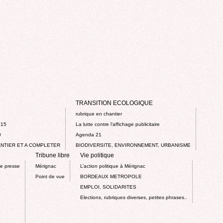
TRANSITION ECOLOGIQUE
rubrique en chantier
015
La lutte contre l’affichage publicitaire
0
Agenda 21
NTIER ET A COMPLETER
BIODIVERSITE, ENVIRONNEMENT, URBANISME
Tribune libre
Vie politique
de presse
Mérignac
L’action politique à Mérignac
Point de vue
BORDEAUX METROPOLE
EMPLOI, SOLIDARITES
Elections, rubriques diverses, petites phrases..