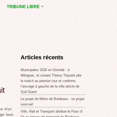
TRIBUNE LIBRE
E
MÉRIGNAC
GNAC
POINT DE VUE
EJOINT
E
,
Articles récents
SSE
LABLE,
Municipales 2026 en Gironde : à
Mérignac, le sortant Thierry Trijoulet plie
le match au premier tour et confirme
NT DE
l’ancrage à gauche de la ville article de
it
Sud Ouest
Le projet de Métro de Bordeaux : un projet
,
mort-né!
ce d’un
Ville, Rail et Transport attribue le Pass d’
ge tous.
Or au réseau de transport de Bordeaux