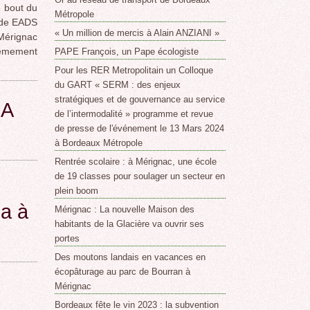
e bout du
Métropole
n de EADS
« Un million de mercis à Alain ANZIANI »
 Mérignac
rêmement
PAPE François, un Pape écologiste
Pour les RER Metropolitain un Colloque
du GART « SERM : des enjeux
stratégiques et de gouvernance au service
MA
de l’intermodalité » programme et revue
de presse de l'événement le 13 Mars 2024
à Bordeaux Métropole
Rentrée scolaire : à Mérignac, une école
de 19 classes pour soulager un secteur en
plein boom
ma à
Mérignac : La nouvelle Maison des
habitants de la Glacière va ouvrir ses
portes
Des moutons landais en vacances en
écopâturage au parc de Bourran à
Mérignac
Bordeaux fête le vin 2023 : la subvention