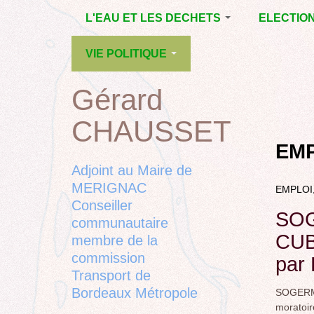
Jump
L'EAU ET LES DECHETS
ELECTIO
to
navigation
ECONOMIE D’EAU,
MUNICIPAL
VIE POLITIQUE
SAGE, SÉCHERESSE
DÉPARTEM
LA GESTION DES
L’ACTION POLITIQUE À
2015
Gérard
Back
DECHETS
MÉRIGNAC
MUNICIPAL
to
CONTRAT DE L'EAU,
BORDEAUX
CHAUSSET
top
RUBRIQUE
Back
POLLUTIONS
METROPOLE
CHANTIER 
to
EMP
DIVERSES
EMPLOI, SOLIDARITES
COMPLETE
top
Adjoint au Maire de
ELECTIONS,
MERIGNAC
EMPLOI
RUBRIQUES
Conseiller
DIVERSES, PETITES
SOG
PHRASES..
communautaire
CUB"
membre de la
commission
par
Transport de
Bordeaux Métropole
SOGERMA
moratoi