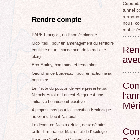
Cependan
tunnel p
a annonc
Rendre compte
nous co
mobilisés
PAPE François, un Pape écologiste
Mobilités : pour un aménagement du territoire
Ren
équilibré et un financement de la mobilité
élargi.
ave
Bob Marley, hommage et remember
Girondins de Bordeaux : pour un actionnariat
populaire.
Com
Le Pacte du pouvoir de vivre présenté par
l’an
Nicoals Hulot et Laurent Berger est une
initiative heureuse et positive.
Mér
4 propositions pour la Transition Ecologique
au Grand Débat National
Le départ de Nicolas Hulot, deux défaites,
Conf
celle d'Emmanuel Macron et de l'écologie.
Pour un réveil de la Gauche et des