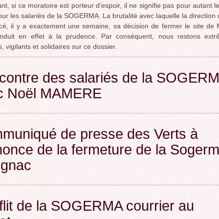
t, si ce moratoire est porteur d’espoir, il ne signifie pas pour autant l
ROCADE VDO
our les salariés de la SOGERMA. La brutalité avec laquelle la directio
é, il y a exactement une semaine, sa décision de fermer le site de
nduit en effet à la prudence. Par conséquent, nous restons ext
, vigilants et solidaires sur ce dossier.
contre des salariés de la SOGER
c Noël MAMERE
muniqué de presse des Verts à
nonce de la fermeture de la Soger
ignac
lit de la SOGERMA courrier au