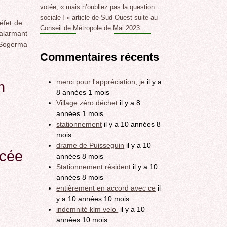
votée, « mais n’oubliez pas la question
sociale ! » article de Sud Ouest suite au
éfet de
Conseil de Métropole de Mai 2023
 alarmant
a Sogerma
Commentaires récents
merci pour l'appréciation, je
il y a
n
8 années 1 mois
Village zéro déchet
il y a 8
années 1 mois
stationnement
il y a 10 années 8
mois
drame de Puisseguin
il y a 10
acée
années 8 mois
Stationnement résident
il y a 10
années 8 mois
entièrement en accord avec ce
il
y a 10 années 10 mois
indemnité klm velo
il y a 10
années 10 mois