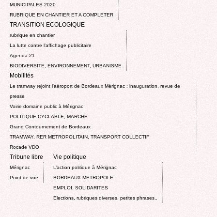
MUNICIPALES 2020
RUBRIQUE EN CHANTIER ET A COMPLETER
TRANSITION ECOLOGIQUE
rubrique en chantier
La lutte contre l’affichage publicitaire
Agenda 21
BIODIVERSITE, ENVIRONNEMENT, URBANISME
Mobilités
Le tramway rejoint l'aéroport de Bordeaux Mérignac : inauguration, revue de
presse
Voirie domaine public à Mérignac
POLITIQUE CYCLABLE, MARCHE
Grand Contournement de Bordeaux
TRAMWAY, RER METROPOLITAIN, TRANSPORT COLLECTIF
Rocade VDO
Tribune libre
Vie politique
Mérignac
L’action politique à Mérignac
Point de vue
BORDEAUX METROPOLE
EMPLOI, SOLIDARITES
Elections, rubriques diverses, petites phrases..