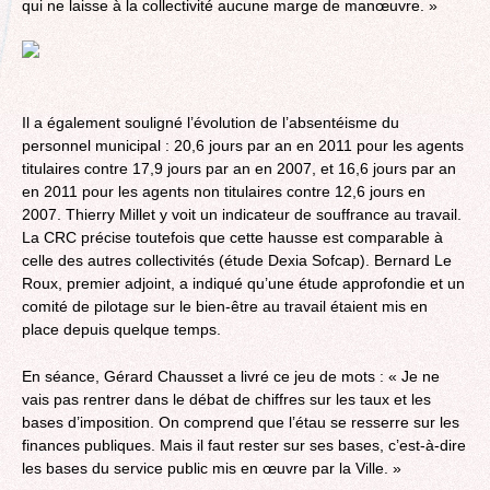
qui ne laisse à la collectivité aucune marge de manœuvre. »
Il a également souligné l’évolution de l’absentéisme du
personnel municipal : 20,6 jours par an en 2011 pour les agents
titulaires contre 17,9 jours par an en 2007, et 16,6 jours par an
en 2011 pour les agents non titulaires contre 12,6 jours en
2007. Thierry Millet y voit un indicateur de souffrance au travail.
La CRC précise toutefois que cette hausse est comparable à
celle des autres collectivités (étude Dexia Sofcap). Bernard Le
Roux, premier adjoint, a indiqué qu’une étude approfondie et un
comité de pilotage sur le bien-être au travail étaient mis en
place depuis quelque temps.
En séance, Gérard Chausset a livré ce jeu de mots : « Je ne
vais pas rentrer dans le débat de chiffres sur les taux et les
bases d’imposition. On comprend que l’étau se resserre sur les
finances publiques. Mais il faut rester sur ses bases, c’est-à-dire
les bases du service public mis en œuvre par la Ville. »