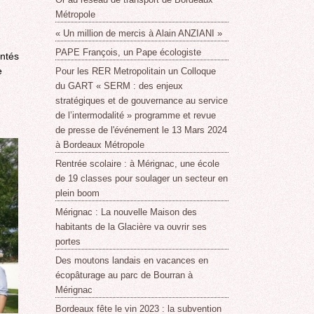
Métropole
« Un million de mercis à Alain ANZIANI »
PAPE François, un Pape écologiste
entés
e
Pour les RER Metropolitain un Colloque
du GART « SERM : des enjeux
stratégiques et de gouvernance au service
de l’intermodalité » programme et revue
de presse de l'événement le 13 Mars 2024
à Bordeaux Métropole
Rentrée scolaire : à Mérignac, une école
de 19 classes pour soulager un secteur en
plein boom
Mérignac : La nouvelle Maison des
habitants de la Glacière va ouvrir ses
portes
Des moutons landais en vacances en
écopâturage au parc de Bourran à
Mérignac
Bordeaux fête le vin 2023 : la subvention