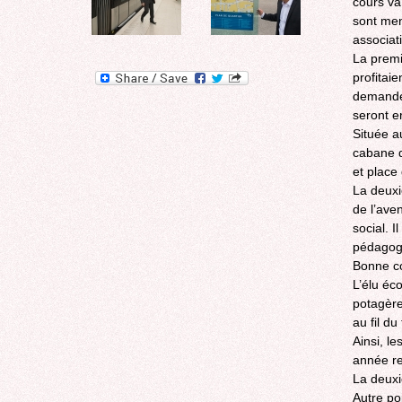
cours va
sont men
associat
La premi
profitai
demande.
seront e
Située au
cabane d
et place 
La deuxi
de l’ave
social. I
pédagogi
Bonne c
L’élu éc
potagère 
au fil du
Ainsi, l
année re
La deuxi
Autre po