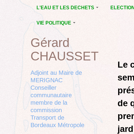
Jump
L'EAU ET LES DECHETS
ELECTIO
to
navigation
ECONOMIE D’EAU,
MUNICIPAL
VIE POLITIQUE
SAGE, SÉCHERESSE
DÉPARTEM
LA GESTION DES
L’ACTION POLITIQUE À
2015
Gérard
Back
DECHETS
MÉRIGNAC
MUNICIPAL
to
CONTRAT DE L'EAU,
BORDEAUX
CHAUSSET
top
RUBRIQUE
Back
POLLUTIONS
METROPOLE
CHANTIER 
to
Le c
DIVERSES
EMPLOI, SOLIDARITES
COMPLETE
top
Adjoint au Maire de
sem
ELECTIONS,
MERIGNAC
RUBRIQUES
Conseiller
DIVERSES, PETITES
pré
PHRASES..
communautaire
de 
membre de la
commission
pre
Transport de
Bordeaux Métropole
jard