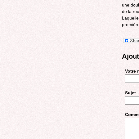
une doub
de la ro
Laquelle
première 
Ajou
Votre
Sujet
Comme