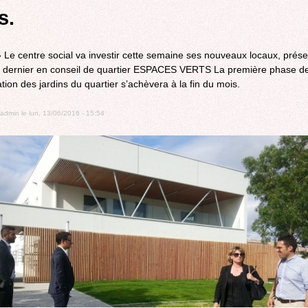
ROCADE VDO
s.
»
Le centre social va investir cette semaine ses nouveaux locaux, prés
 dernier en conseil de quartier ESPACES VERTS La première phase d
ation des jardins du quartier s’achèvera à la fin du mois.
admin
le
lun, 13/06/2016 - 15:54