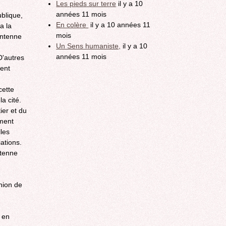
Les pieds sur terre
il y a 10
années 11 mois
ublique,
En colère
il y a 10 années 11
a la
mois
'antenne
Un Sens humaniste,
il y a 10
années 11 mois
D'autres
ment
cette
a cité.
ier et du
iment
lles
ations.
ntenne
union de
 en