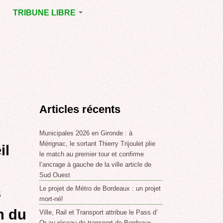
TRIBUNE LIBRE
E
MÉRIGNAC
GNAC
POINT DE VUE
EJOINT
E
,
Articles récents
SSE
LABLE,
Municipales 2026 en Gironde : à
Mérignac, le sortant Thierry Trijoulet plie
il
le match au premier tour et confirme
NT DE
l’ancrage à gauche de la ville article de
Sud Ouest
Le projet de Métro de Bordeaux : un projet
s
,
mort-né!
n du
Ville, Rail et Transport attribue le Pass d’
Or au réseau de transport de Bordeaux