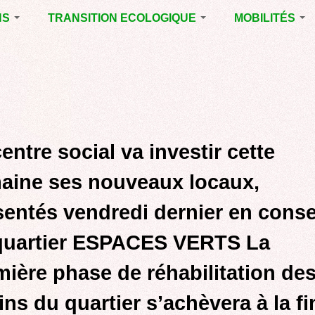
NS
TRANSITION ECOLOGIQUE
MOBILITÉS
ES 2014
RUBRIQUE EN
VOIRIE DOMAIN
CHANTIER
PUBLIC À MÉRI
ENTALES
LA LUTTE CONTRE
LE TRAMWAY R
L’AFFICHAGE
L'AÉROPORT D
ES 2020
PUBLICITAIRE
BORDEAUX
MÉRIGNAC :
 EN
AGENDA 21
INAUGURATION
ET A
entre social va investir cette
REVUE DE PRE
R
BIODIVERSITE,
ENVIRONNEMENT,
POLITIQUE CYC
aine ses nouveaux locaux,
URBANISME
MARCHE
sentés vendredi dernier en conse
GRAND
CONTOURNEME
quartier ESPACES VERTS La
BORDEAUX
TRAMWAY, RER
mière phase de réhabilitation de
METROPOLITAIN
TRANSPORT
ins du quartier s’achèvera à la fi
COLLECTIF