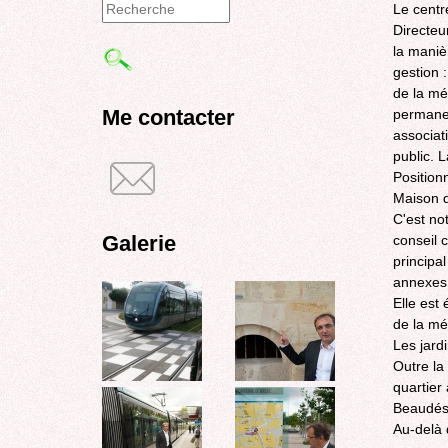
Le centr
Formulaire
Directeu
la maniè
de
gestion :
recherche
de la mé
Me contacter
permanenc
associat
public. 
Positionn
Maison d
C'est no
Galerie
conseil 
principa
annexes,
Elle est
de la m
Les jard
Outre la
quartier 
Beaudéser
Au-delà 