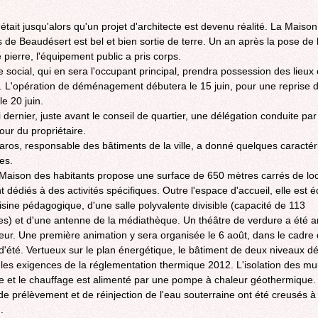
'était jusqu'alors qu'un projet d'architecte est devenu réalité. La Maiso
s de Beaudésert est bel et bien sortie de terre. Un an après la pose de 
 pierre, l'équipement public a pris corps.
e social, qui en sera l'occupant principal, prendra possession des lieux 
 L'opération de déménagement débutera le 15 juin, pour une reprise 
le 20 juin.
 dernier, juste avant le conseil de quartier, une délégation conduite par
 tour du propriétaire.
aros, responsable des bâtiments de la ville, a donné quelques caractér
es.
a Maison des habitants propose une surface de 650 mètres carrés de lo
 dédiés à des activités spécifiques. Outre l'espace d'accueil, elle est 
isine pédagogique, d'une salle polyvalente divisible (capacité de 113
s) et d'une antenne de la médiathèque. Un théâtre de verdure a été
rieur. Une première animation y sera organisée le 6 août, dans le cadre
d'été. Vertueux sur le plan énergétique, le bâtiment de deux niveaux 
les exigences de la réglementation thermique 2012. L'isolation des mu
e et le chauffage est alimenté par une pompe à chaleur géothermique
de prélèvement et de réinjection de l'eau souterraine ont été creusés à
.