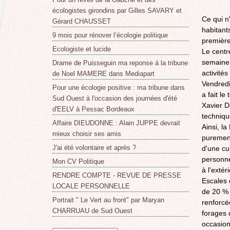
écologistes girondins par Gilles SAVARY et
Ce qui n
Gérard CHAUSSET
habitant
9 mois pour rénover l’écologie politique
première
Ecologiste et lucide
Le centr
semaine.
Drame de Puisseguin ma reponse á la tribune
activités 
de Noel MAMERE dans Mediapart
Vendredi
Pour une écologie positive : ma tribune dans
a fait le
Sud Ouest à l'occasion des journées d'été
Xavier D
d'EELV à Pessac Bordeaux
techniqu
Affaire DIEUDONNE : Alain JUPPE devrait
Ainsi, l
mieux choisir ses amis
purement
J'ai été volontaire et après ?
d'une cu
personne
Mon CV Politique
à l'exté
RENDRE COMPTE - REVUE DE PRESSE
Escales 
LOCALE PERSONNELLE
de 20 % 
Portrait " Le Vert au front" par Maryan
renforcé
CHARRUAU de Sud Ouest
forages 
occasion