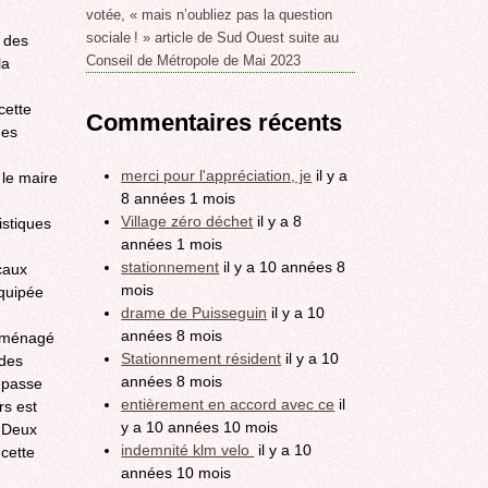
votée, « mais n’oubliez pas la question
sociale ! » article de Sud Ouest suite au
n des
Conseil de Métropole de Mai 2023
la
cette
Commentaires récents
des
merci pour l'appréciation, je
il y a
 le maire
8 années 1 mois
Village zéro déchet
il y a 8
istiques
années 1 mois
stationnement
il y a 10 années 8
caux
mois
équipée
drame de Puisseguin
il y a 10
années 8 mois
 aménagé
Stationnement résident
il y a 10
 des
années 8 mois
dépasse
entièrement en accord avec ce
il
rs est
y a 10 années 10 mois
. Deux
indemnité klm velo
il y a 10
 cette
années 10 mois