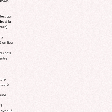
ravaux
les, qui
dre à la
eurs)
 la
é en lieu
 du côté
entre
,
ture
stauré
’une
17.
a évoqué