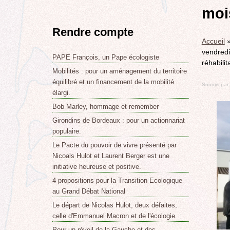
moi
Rendre compte
Accueil
vendredi
PAPE François, un Pape écologiste
réhabilit
Mobilités : pour un aménagement du territoire
équilibré et un financement de la mobilité
Soumis par
élargi.
Bob Marley, hommage et remember
Girondins de Bordeaux : pour un actionnariat
populaire.
Le Pacte du pouvoir de vivre présenté par
Nicoals Hulot et Laurent Berger est une
initiative heureuse et positive.
4 propositions pour la Transition Ecologique
au Grand Débat National
Le départ de Nicolas Hulot, deux défaites,
celle d'Emmanuel Macron et de l'écologie.
Pour un réveil de la Gauche et des