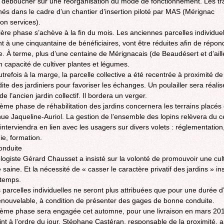
 déboucher sur une réorganisation du mode de fonctionnement. Les t
és dans le cadre d’un chantier d’insertion piloté par MAS (Mérignac
ion services).
ère phase s’achève à la fin du mois. Les anciennes parcelles individuel
ent à une cinquantaine de bénéficiaires, vont être réduites afin de répon
 À terme, plus d’une centaine de Mérignacais (de Beaudésert et d’aill
n capacité de cultiver plantes et légumes.
trefois à la marge, la parcelle collective a été recentrée à proximité de
ite des jardiniers pour favoriser les échanges. Un poulailler sera réalis
de l’ancien jardin collectif. Il bordera un verger.
ème phase de réhabilitation des jardins concernera les terrains placés
nue Jaqueline-Auriol. La gestion de l’ensemble des lopins relèvera du c
l interviendra en lien avec les usagers sur divers volets : réglementation
e, formation.
onduite
ologiste Gérard Chausset a insisté sur la volonté de promouvoir une cul
saine. Et la nécessité de « casser le caractère privatif des jardins » in
 temps.
es parcelles individuelles ne seront plus attribuées que pour une durée d
nouvelable, à condition de présenter des gages de bonne conduite.
ème phase sera engagée cet automne, pour une livraison en mars 20
int à l’ordre du jour, Stéphane Castéran, responsable de la proximité, 