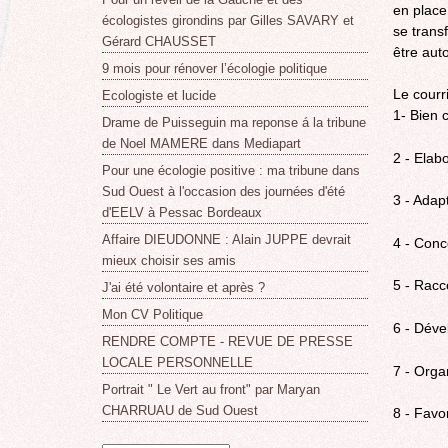
en place
écologistes girondins par Gilles SAVARY et
se trans
Gérard CHAUSSET
être aut
9 mois pour rénover l’écologie politique
Le courr
Ecologiste et lucide
1- Bien c
Drame de Puisseguin ma reponse á la tribune
de Noel MAMERE dans Mediapart
2 - Elab
Pour une écologie positive : ma tribune dans
Sud Ouest à l'occasion des journées d'été
3 - Adap
d'EELV à Pessac Bordeaux
Affaire DIEUDONNE : Alain JUPPE devrait
4 - Conc
mieux choisir ses amis
5 - Racc
J'ai été volontaire et après ?
Mon CV Politique
6 - Déve
RENDRE COMPTE - REVUE DE PRESSE
LOCALE PERSONNELLE
7 - Orga
Portrait " Le Vert au front" par Maryan
CHARRUAU de Sud Ouest
8 - Favo