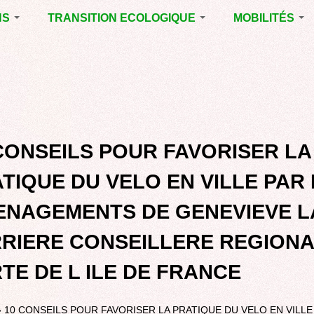
NS
TRANSITION ECOLOGIQUE
MOBILITÉS
ES 2014
RUBRIQUE EN
VOIRIE DOMAIN
CHANTIER
PUBLIC À MÉRI
ENTALES
LA LUTTE CONTRE
LE TRAMWAY R
L’AFFICHAGE
L'AÉROPORT D
ES 2020
PUBLICITAIRE
BORDEAUX
MÉRIGNAC :
 EN
AGENDA 21
INAUGURATION
ET A
CONSEILS POUR FAVORISER LA
REVUE DE PRE
R
BIODIVERSITE,
ENVIRONNEMENT,
POLITIQUE CYC
TIQUE DU VELO EN VILLE PAR
URBANISME
MARCHE
ENAGEMENTS DE GENEVIEVE L
GRAND
CONTOURNEME
RIERE CONSEILLERE REGION
BORDEAUX
TRAMWAY, RER
TE DE L ILE DE FRANCE
METROPOLITAIN
TRANSPORT
COLLECTIF
»
10 CONSEILS POUR FAVORISER LA PRATIQUE DU VELO EN VILLE