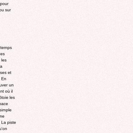
 pour
 ou sur
n temps
res
 les
la
ses et
. En
ouver un
t où il
ôtoie les
space
simple
une
 La piste
u’on