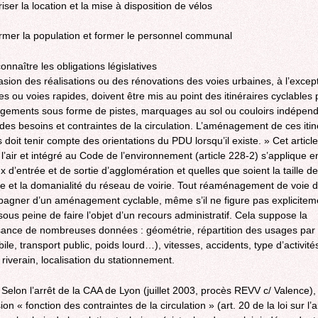
iser la location et la mise à disposition de vélos
ormer la population et former le personnel communal
onnaître les obligations législatives
casion des réalisations ou des rénovations des voies urbaines, à l’excep
es ou voies rapides, doivent être mis au point des itinéraires cyclables
ements sous forme de pistes, marquages au sol ou couloirs indépen
 des besoins et contraintes de la circulation. L’aménagement de ces itin
 doit tenir compte des orientations du PDU lorsqu’il existe. » Cet articl
r l’air et intégré au Code de l’environnement (article 228-2) s’applique e
 d’entrée et de sortie d’agglomération et quelles que soient la taille de
et la domanialité du réseau de voirie. Tout réaménagement de voie d
agner d’un aménagement cyclable, même s’il ne figure pas explicitem
sous peine de faire l’objet d’un recours administratif. Cela suppose la
ance de nombreuses données : géométrie, répartition des usages pa
le, transport public, poids lourd…), vitesses, accidents, type d’activité
 riverain, localisation du stationnement.
: Selon l’arrêt de la CAA de Lyon (juillet 2003, procès REVV c/ Valence),
ion « fonction des contraintes de la circulation » (art. 20 de la loi sur l’a