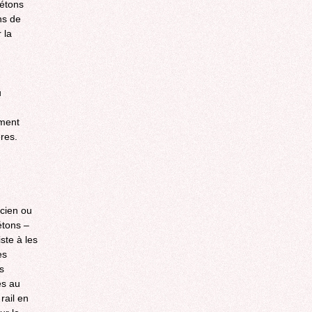
iétons
ns de
 la
u
ement
res.
ncien ou
étons –
ste à les
es
s
es au
rail en