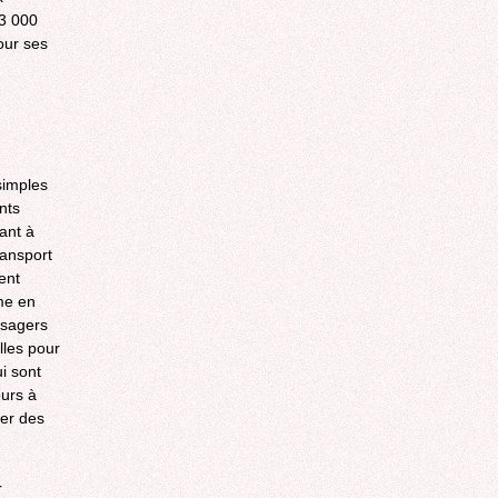
23 000
our ses
simples
nts
ant à
ransport
ent
me en
usagers
lles pour
i sont
ours à
ner des
r