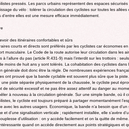
listes pressés. Les parcs urbains représentent des espaces sécurisés
issage du vélo : tolérer la circulation des cyclistes sur toutes les allées
s d’entre elles est une mesure efficace immédiatement.
re
evoir des itinéraires confortables et sûrs
éraires courts et directs sont préférés par les cyclistes car économes e
ort musculaire. Le Code de la route autorise leur circulation dans les ai
 à l’allure du pas (article R.431-9) mais l’interdit sur les trottoirs : seuls
de moins de huit ans y sont tolérés. La cohabitation des cyclistes dans 
ion générale doit donc être la règle. De nombreuses expériences françai
es ont prouvé que la bande cyclable est souvent plus sûre que la piste
ur une piste séparée physiquement de la chaussée, le cycliste peut épr
t de sécurité excessif et ne pas être assez attentif au danger au momen
mêler à nouveau à la circulation générale. Sur une simple bande, où il c
listes, le cycliste est toujours préparé à partager momentanément l’e
le avec les autres usagers. Economique, la bande n’a besoin que d’un 
 et d’une signalisation verticale ; rapidement installée, elle s’avère d’
ouplesse d’utilisation : on y accède facilement et on la quitte de même.
intéressante quand on accède directement aux points stratégiques et q