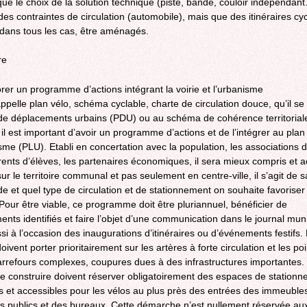
que le choix de la solution technique (piste, bande, couloir indépendan
es contraintes de circulation (automobile), mais que des itinéraires cy
 dans tous les cas, être aménagés.
re
orer un programme d’actions intégrant la voirie et l’urbanisme
appelle plan vélo, schéma cyclable, charte de circulation douce, qu’il se
de déplacements urbains (PDU) ou au schéma de cohérence territorial
il est important d’avoir un programme d’actions et de l’intégrer au plan 
sme (PLU). Etabli en concertation avec la population, les associations 
rents d’élèves, les partenaires économiques, il sera mieux compris et a
ur le territoire communal et pas seulement en centre-ville, il s’agit de s
e et quel type de circulation et de stationnement on souhaite favoriser
 Pour être viable, ce programme doit être pluriannuel, bénéficier de
ents identifiés et faire l’objet d’une communication dans le journal muni
si à l’occasion des inaugurations d’itinéraires ou d’événements festifs.
oivent porter prioritairement sur les artères à forte circulation et les poi
carrefours complexes, coupures dues à des infrastructures importantes.
e construire doivent réserver obligatoirement des espaces de station
s et accessibles pour les vélos au plus près des entrées des immeuble
s publics et des bureaux. Cette démarche n’est nullement réservée au