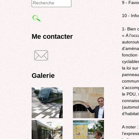
9 - Favor
Formulaire
10 - Inf
de
recherche
1- Bien c
Me contacter
« A l’oc
autorout
d’aménag
fonction
cyclables
la loi su
Galerie
panneaux
commune 
s’accomp
le PDU, 
connaiss
(automobi
d’habitat
A noter 
l’express