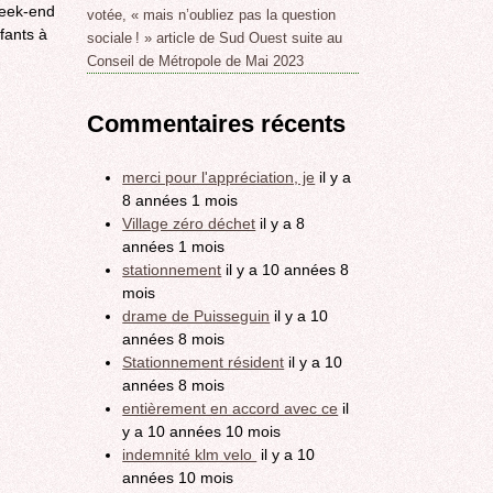
week-end
votée, « mais n’oubliez pas la question
fants à
sociale ! » article de Sud Ouest suite au
Conseil de Métropole de Mai 2023
Commentaires récents
merci pour l'appréciation, je
il y a
8 années 1 mois
Village zéro déchet
il y a 8
années 1 mois
stationnement
il y a 10 années 8
mois
drame de Puisseguin
il y a 10
années 8 mois
Stationnement résident
il y a 10
années 8 mois
entièrement en accord avec ce
il
y a 10 années 10 mois
indemnité klm velo
il y a 10
années 10 mois