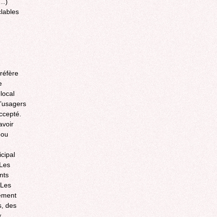
t…)
clables
 réfère
e
local
d’usagers
ccepté.
avoir
 ou
cipal
 Les
nts
 Les
nement
s, des
x