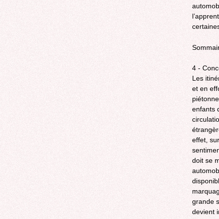
automobi
l’apprent
certaine
Sommai
4 - Conc
Les itin
et en eff
piétonnes
enfants 
circulat
étrangèr
effet, s
sentimen
doit se 
automobi
disponib
marquage
grande s
devient 