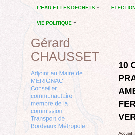
Jump
L'EAU ET LES DECHETS
ELECTIO
to
navigation
ECONOMIE D’EAU,
MUNICIPAL
VIE POLITIQUE
SAGE, SÉCHERESSE
DÉPARTEM
LA GESTION DES
L’ACTION POLITIQUE À
2015
Gérard
Back
DECHETS
MÉRIGNAC
MUNICIPAL
to
CONTRAT DE L'EAU,
BORDEAUX
CHAUSSET
top
RUBRIQUE
Back
POLLUTIONS
METROPOLE
CHANTIER 
to
10 
DIVERSES
EMPLOI, SOLIDARITES
COMPLETE
top
Adjoint au Maire de
PRA
ELECTIONS,
MERIGNAC
RUBRIQUES
Conseiller
DIVERSES, PETITES
AM
PHRASES..
communautaire
FER
membre de la
commission
VER
Transport de
Bordeaux Métropole
Accueil