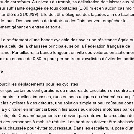
u de carrefours. Au niveau du trottoir, sa délimitation doit laisser aux p
eur suffisante dégagée de tous obstacles (1,80 m et en aucun cas moi
arrêté du 31/08/99). Elle doit être éloignée des façades afin de faciliter
té de tous. Des avancées de trottoir ou des îlots peuvent empêcher le
ement gênant en entrée et sortie.
: Le revêtement d’une bande cyclable doit avoir une résistance égale o
re à celui de la chaussée principale, selon la Fédération française de
risme. Par ailleurs, la bande longeant en ville des voitures en stationn
voir un espace de 0,50 m pour permettre aux cyclistes d’éviter les portiè
re
ourcir les déplacements pour les cyclistes
ter que certaines configurations ou mesures de circulation en centre a
sements – ruelles, impasses, rues en sens uniques ou réservées aux pi
nt les cyclistes à des détours, une solution simple et peu coûteuse consi
r à y circuler en limitant si besoin les accès aux modes motorisés par d
plots, etc. Ces aménagements ne doivent pas entraver la circulation de
et des personnes à mobilité réduite. Les bordures doivent être abaissé
e la chaussée pour éviter tout ressaut. Dans les escaliers, la pose d’un 