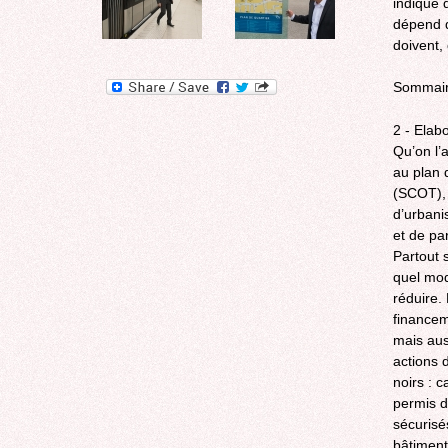
indique 
dépend d
doivent,
Sommai
2 - Elab
Qu’on l’
au plan 
(SCOT), 
d’urbani
et de pa
Partout s
quel mod
réduire.
financem
mais aus
actions d
noirs : 
permis d
sécurisé
bâtiment