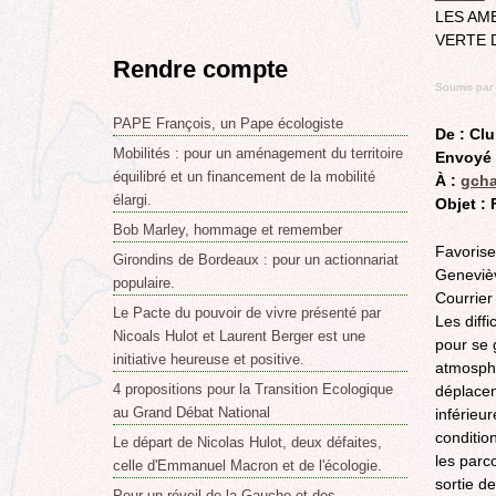
LES AM
VERTE D
Rendre compte
Soumis par
PAPE François, un Pape écologiste
De : Clu
Mobilités : pour un aménagement du territoire
Envoyé 
équilibré et un financement de la mobilité
À :
gch
élargi.
Objet : 
Bob Marley, hommage et remember
Favoriser
Girondins de Bordeaux : pour un actionnariat
Genevièv
populaire.
Courrier
Le Pacte du pouvoir de vivre présenté par
Les diff
Nicoals Hulot et Laurent Berger est une
pour se g
initiative heureuse et positive.
atmosphé
4 propositions pour la Transition Ecologique
déplacem
au Grand Débat National
inférieu
conditio
Le départ de Nicolas Hulot, deux défaites,
les parco
celle d'Emmanuel Macron et de l'écologie.
sortie d
Pour un réveil de la Gauche et des