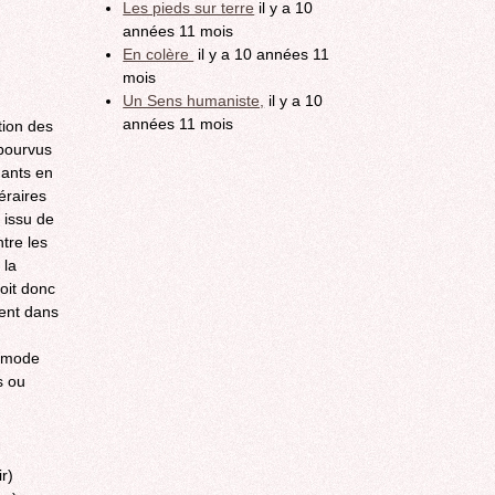
Les pieds sur terre
il y a 10
années 11 mois
En colère
il y a 10 années 11
mois
Un Sens humaniste,
il y a 10
années 11 mois
tion des
 pourvus
dants en
éraires
e issu de
ntre les
 la
oit donc
ent dans
r mode
s ou
ir)