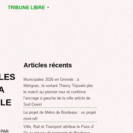
TRIBUNE LIBRE
E
MÉRIGNAC
GNAC
POINT DE VUE
EJOINT
E
,
Articles récents
SSE
LABLE,
 LES
Municipales 2026 en Gironde : à
Mérignac, le sortant Thierry Trijoulet plie
A
le match au premier tour et confirme
NT DE
l’ancrage à gauche de la ville article de
ALE
Sud Ouest
Le projet de Métro de Bordeaux : un projet
,
mort-né!
Ville, Rail et Transport attribue le Pass d’
 PAR
Or au réseau de transport de Bordeaux