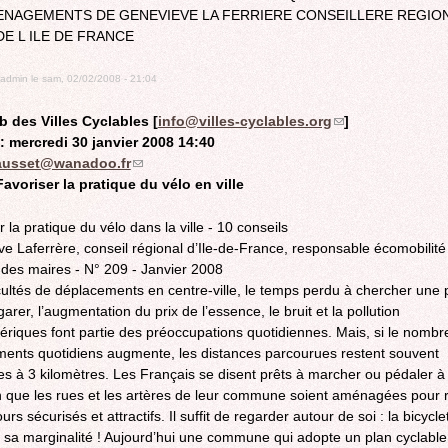
ENAGEMENTS DE GENEVIEVE LA FERRIERE CONSEILLERE REGIO
ROCADE VDO
E L ILE DE FRANCE
admin
le
sam, 02/02/2008 - 21:04
b des Villes Cyclables [
info@villes-cyclables.org
(link
]
: mercredi 30 janvier 2008 14:40
sends
ausset@wanadoo.fr
(link
e-
Favoriser la pratique du vélo en ville
sends
mail)
e-
mail)
 la pratique du vélo dans la ville - 10 conseils
e Laferrère, conseil régional d’Ile-de-France, responsable écomobilité
 des maires - N° 209 - Janvier 2008
icultés de déplacements en centre-ville, le temps perdu à chercher une 
arer, l’augmentation du prix de l’essence, le bruit et la pollution
riques font partie des préoccupations quotidiennes. Mais, si le nombr
ents quotidiens augmente, les distances parcourues restent souvent
res à 3 kilomètres. Les Français se disent prêts à marcher ou pédaler à
n que les rues et les artères de leur commune soient aménagées pour 
urs sécurisés et attractifs. Il suffit de regarder autour de soi : la bicycle
e sa marginalité ! Aujourd’hui une commune qui adopte un plan cyclable