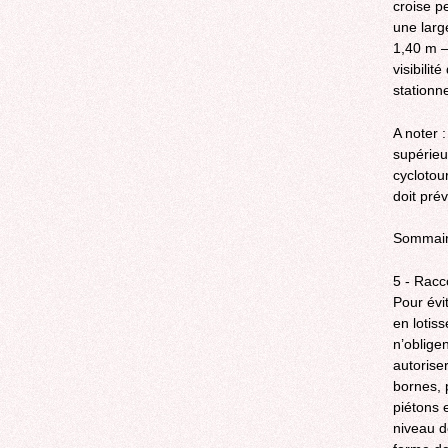
croise pe
une larg
1,40 m – 
visibili
stationn
A noter 
supérieu
cyclotou
doit pré
Sommai
5 - Racc
Pour évi
en lotis
n’oblige
autorise
bornes, 
piétons 
niveau d