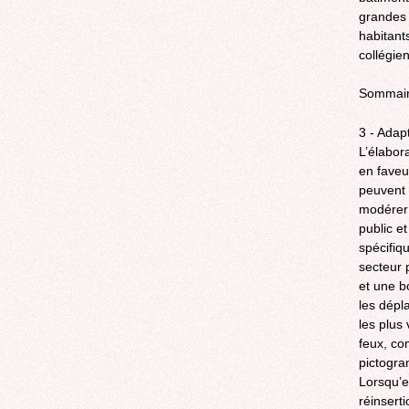
grandes 
habitant
collégien
Sommai
3 - Adap
L’élabor
en faveu
peuvent 
modérer 
public e
spécifiq
secteur p
et une b
les dépl
les plus
feux, com
pictogra
Lorsqu’el
réinsert