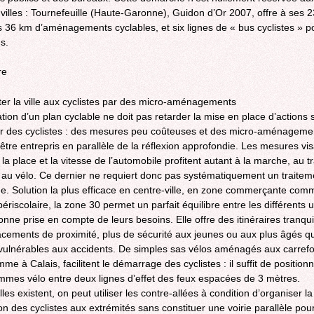
villes : Tournefeuille (Haute-Garonne), Guidon d’Or 2007, offre à ses 
s 36 km d’aménagements cyclables, et six lignes de « bus cyclistes » p
s.
re
ter la ville aux cyclistes par des micro-aménagements
ation d’un plan cyclable ne doit pas retarder la mise en place d’actions 
r des cyclistes : des mesures peu coûteuses et des micro-aménageme
être entrepris en parallèle de la réflexion approfondie. Les mesures vis
la place et la vitesse de l’automobile profitent autant à la marche, au t
t au vélo. Ce dernier ne requiert donc pas systématiquement un traitem
ue. Solution la plus efficace en centre-ville, en zone commerçante com
ériscolaire, la zone 30 permet un parfait équilibre entre les différents 
onne prise en compte de leurs besoins. Elle offre des itinéraires tranqui
acements de proximité, plus de sécurité aux jeunes ou aux plus âgés qu
 vulnérables aux accidents. De simples sas vélos aménagés aux carref
me à Calais, facilitent le démarrage des cyclistes : il suffit de position
mmes vélo entre deux lignes d’effet des feux espacées de 3 mètres.
les existent, on peut utiliser les contre-allées à condition d’organiser la
ion des cyclistes aux extrémités sans constituer une voirie parallèle pou