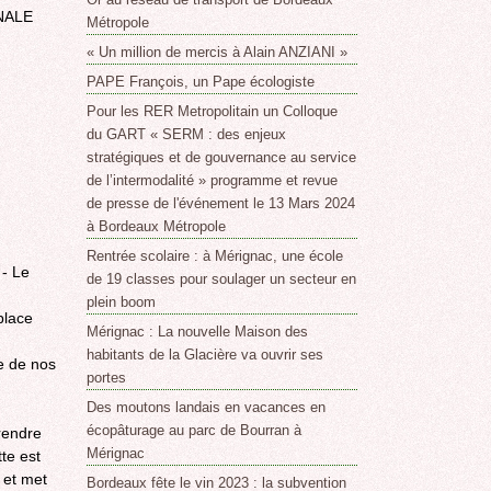
NALE
Métropole
« Un million de mercis à Alain ANZIANI »
PAPE François, un Pape écologiste
Pour les RER Metropolitain un Colloque
du GART « SERM : des enjeux
stratégiques et de gouvernance au service
de l’intermodalité » programme et revue
de presse de l'événement le 13 Mars 2024
à Bordeaux Métropole
Rentrée scolaire : à Mérignac, une école
 - Le
de 19 classes pour soulager un secteur en
plein boom
place
Mérignac : La nouvelle Maison des
habitants de la Glacière va ouvrir ses
e de nos
portes
Des moutons landais en vacances en
écopâturage au parc de Bourran à
rendre
Mérignac
tte est
 et met
Bordeaux fête le vin 2023 : la subvention