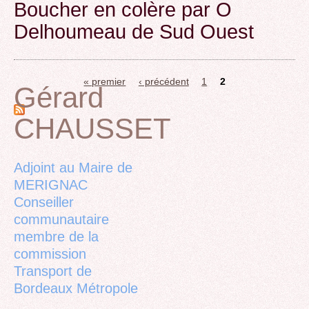
Boucher en colère par O
Delhoumeau de Sud Ouest
« premier
‹ précédent
1
2
Gérard
Pages
CHAUSSET
Back
to
top
Adjoint au Maire de
MERIGNAC
Conseiller
communautaire
membre de la
commission
Transport de
Bordeaux Métropole