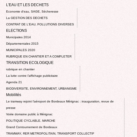
L'EAU ET LES DECHETS
Economie d’eau, SAGE, Sécheresse
La GESTION DES DECHETS
CONTRAT DE L'EAU, POLLUTIONS DIVERSES
ELECTIONS
Municipales 2014
Départementales 2015
MUNICIPALES 2020
RUBRIQUE EN CHANTIER ET A COMPLETER
TRANSITION ECOLOGIQUE
rubrique en chantier
La lutte contre l’affichage publicitaire
Agenda 21
BIODIVERSITE, ENVIRONNEMENT, URBANISME
Mobilités
Le tramway rejoint l'aéroport de Bordeaux Mérignac : inauguration, revue de
presse
Voirie domaine public à Mérignac
POLITIQUE CYCLABLE, MARCHE
Grand Contournement de Bordeaux
TRAMWAY, RER METROPOLITAIN, TRANSPORT COLLECTIF