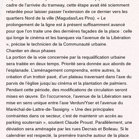
cadre de l’arrivée du tramway, cette étape avait été sciemment
retardée pour laisser passer l’extension de ce dernier vers les
quartiers Nord de la ville (Magudas/Les Pins). « Le
prolongement de la ligne est à présent suffisamment avancé
pour que l’on traite une des dernières façades de la place : celle
qui longe le cinéma et les banques via l’avenue de la Libération
», précise le technicien de la Communauté urbaine.
Chantier en deux phases
La portion de la voie concernée par la requalification urbaine
sera traitée en deux temps. Priorité sera donnée aux abords de
l’esplanade. L’aménagement comprendra, entre autres, la
création d’un trottoir pavé, d’un plateau traversant dans l’axe du
parvis de l’église jusqu’au cinéma et la plantation de palmiers.
Pendant cette période, des modifications de circulation seront
mises en œuvre. En l’occurrence, l’avenue de la Libération sera
mise en sens unique entre l’axe Verdun/Yser et l’avenue du
Maréchal-de-Lattre-de-Tassigny. « Une des principales
contraintes dans ce secteur, c’est de maintenir un accès au
parking souterrain », soutient Claude Proust. Parallèlement, une
déviation sera aménagée par les rues Decrais et Boileau. Si le
calendrier est respecté, la première tranche autour de la place