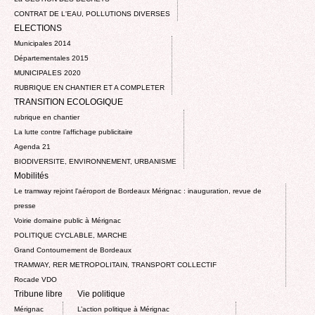
CONTRAT DE L'EAU, POLLUTIONS DIVERSES
ELECTIONS
Municipales 2014
Départementales 2015
MUNICIPALES 2020
RUBRIQUE EN CHANTIER ET A COMPLETER
TRANSITION ECOLOGIQUE
rubrique en chantier
La lutte contre l’affichage publicitaire
Agenda 21
BIODIVERSITE, ENVIRONNEMENT, URBANISME
Mobilités
Le tramway rejoint l'aéroport de Bordeaux Mérignac : inauguration, revue de
presse
Voirie domaine public à Mérignac
POLITIQUE CYCLABLE, MARCHE
Grand Contournement de Bordeaux
TRAMWAY, RER METROPOLITAIN, TRANSPORT COLLECTIF
Rocade VDO
Tribune libre
Vie politique
Mérignac
L’action politique à Mérignac