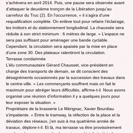
s’achèvera en avril 2014. Puis, une pause sera observée avant
d’attaquer le deuxième tronçon de la Libération jusqu’au
carrefour du Truc (2). En l’occurrence, « il s’agira d’une
requalification complète. On enlève tout pour refaire l’éclairage,
les trottoirs et du stationnement longitudinal. La chaussée sera
réduite à son strict minimum : 6 mètres de large. » L’espace ne
sera pas suffisant pour aménager une bande cyclable.
Cependant, la circulation sera apaisée par la mise en place
d’une zone 30. Des plateaux ralentiront la circulation.
Terrasse condamnée
L’élu communautaire Gérard Chausset, vice-président en
charge des transports de demain, se dit conscient des
désagréments occasionnés par la succession des travaux dans
le centre-ville. « Les commerçants souffrent mais on fait le
maximum pour abréger leurs difficultés, affirme-t-il. Nous avons
organisé une réunion d’information il y a quelques jours pour
leur exposer la situation. »
Propriétaire de la brasserie Le Mérignac, Xavier Bourdiau
s’impatiente. « Entre le tramway, la réfection de la place et la
déviation des réseaux, j’en suis à ma quatrième année de
travaux, déplore-t-il. Et là, ma terrasse va être provisoirement