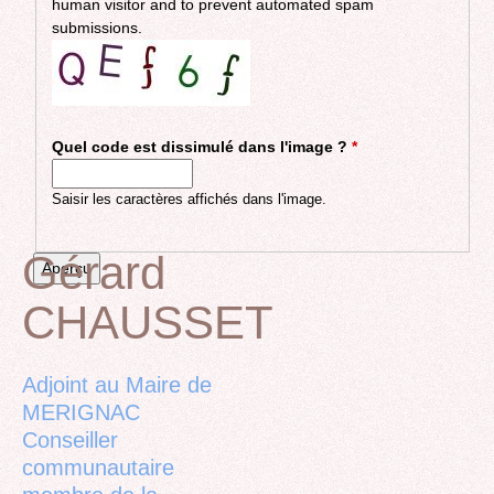
human visitor and to prevent automated spam
submissions.
Quel code est dissimulé dans l'image ?
*
Saisir les caractères affichés dans l'image.
Gérard
CHAUSSET
Back
to
top
Adjoint au Maire de
MERIGNAC
Conseiller
communautaire