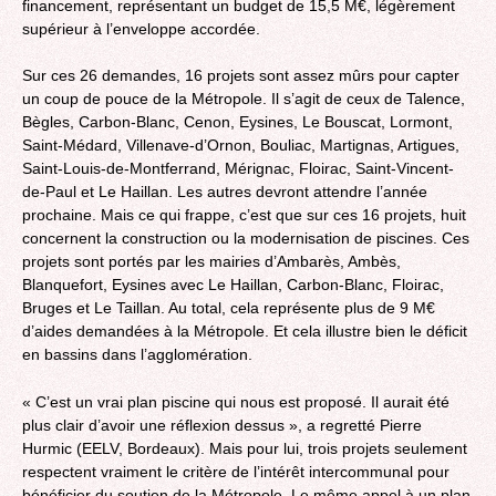
financement, représentant un budget de 15,5 M€, légèrement
supérieur à l’enveloppe accordée.
Sur ces 26 demandes, 16 projets sont assez mûrs pour capter
un coup de pouce de la Métropole. Il s’agit de ceux de Talence,
Bègles, Carbon-Blanc, Cenon, Eysines, Le Bouscat, Lormont,
Saint-Médard, Villenave-d’Ornon, Bouliac, Martignas, Artigues,
Saint-Louis-de-Montferrand, Mérignac, Floirac, Saint-Vincent-
de-Paul et Le Haillan. Les autres devront attendre l’année
prochaine. Mais ce qui frappe, c’est que sur ces 16 projets, huit
concernent la construction ou la modernisation de piscines. Ces
projets sont portés par les mairies d’Ambarès, Ambès,
Blanquefort, Eysines avec Le Haillan, Carbon-Blanc, Floirac,
Bruges et Le Taillan. Au total, cela représente plus de 9 M€
d’aides demandées à la Métropole. Et cela illustre bien le déficit
en bassins dans l’agglomération.
« C’est un vrai plan piscine qui nous est proposé. Il aurait été
plus clair d’avoir une réflexion dessus », a regretté Pierre
Hurmic (EELV, Bordeaux). Mais pour lui, trois projets seulement
respectent vraiment le critère de l’intérêt intercommunal pour
bénéficier du soutien de la Métropole. Le même appel à un plan