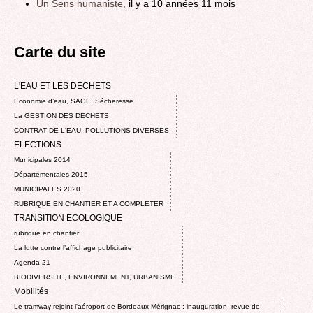
Un Sens humaniste,
il y a 10 années 11 mois
Carte du site
L'EAU ET LES DECHETS
Economie d’eau, SAGE, Sécheresse
La GESTION DES DECHETS
CONTRAT DE L'EAU, POLLUTIONS DIVERSES
ELECTIONS
Municipales 2014
Départementales 2015
MUNICIPALES 2020
RUBRIQUE EN CHANTIER ET A COMPLETER
TRANSITION ECOLOGIQUE
rubrique en chantier
La lutte contre l’affichage publicitaire
Agenda 21
BIODIVERSITE, ENVIRONNEMENT, URBANISME
Mobilités
Le tramway rejoint l'aéroport de Bordeaux Mérignac : inauguration, revue de