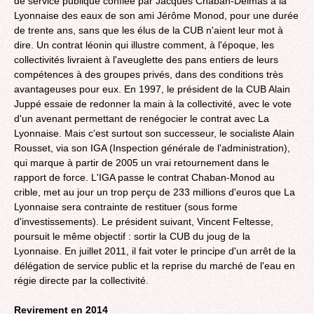
de service publique confiée par Jacques Chaban-Delmas à la
Lyonnaise des eaux de son ami Jérôme Monod, pour une durée
de trente ans, sans que les élus de la CUB n'aient leur mot à
dire. Un contrat léonin qui illustre comment, à l'époque, les
collectivités livraient à l'aveuglette des pans entiers de leurs
compétences à des groupes privés, dans des conditions très
avantageuses pour eux. En 1997, le président de la CUB Alain
Juppé essaie de redonner la main à la collectivité, avec le vote
d'un avenant permettant de renégocier le contrat avec La
Lyonnaise. Mais c'est surtout son successeur, le socialiste Alain
Rousset, via son IGA (Inspection générale de l'administration),
qui marque à partir de 2005 un vrai retournement dans le
rapport de force. L'IGA passe le contrat Chaban-Monod au
crible, met au jour un trop perçu de 233 millions d'euros que La
Lyonnaise sera contrainte de restituer (sous forme
d'investissements). Le président suivant, Vincent Feltesse,
poursuit le même objectif : sortir la CUB du joug de la
Lyonnaise. En juillet 2011, il fait voter le principe d'un arrêt de la
délégation de service public et la reprise du marché de l'eau en
régie directe par la collectivité.
Revirement en 2014