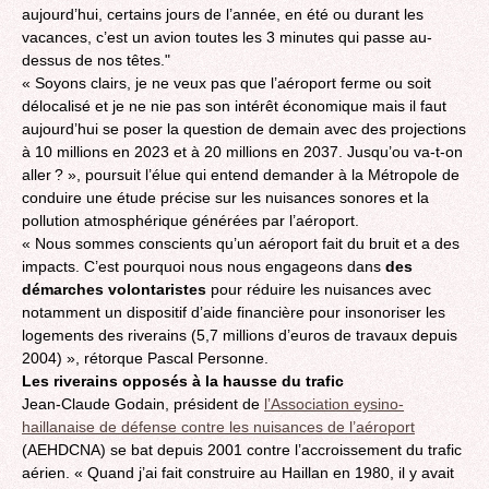
aujourd’hui, certains jours de l’année, en été ou durant les
vacances, c’est un avion toutes les 3 minutes qui passe au-
dessus de nos têtes."
« Soyons clairs, je ne veux pas que l’aéroport ferme ou soit
délocalisé et je ne nie pas son intérêt économique mais il faut
aujourd’hui se poser la question de demain avec des projections
à 10 millions en 2023 et à 20 millions en 2037. Jusqu’ou va-t-on
aller ? », poursuit l’élue qui entend demander à la Métropole de
conduire une étude précise sur les nuisances sonores et la
pollution atmosphérique générées par l’aéroport.
« Nous sommes conscients qu’un aéroport fait du bruit et a des
impacts. C’est pourquoi nous nous engageons dans
des
démarches volontaristes
pour réduire les nuisances avec
notamment un dispositif d’aide financière pour insonoriser les
logements des riverains (5,7 millions d’euros de travaux depuis
2004) », rétorque Pascal Personne.
Les riverains opposés à la hausse du trafic
Jean-Claude Godain, président de
l’Association eysino-
haillanaise de défense contre les nuisances de l’aéroport
(AEHDCNA) se bat depuis 2001 contre l’accroissement du trafic
aérien. « Quand j’ai fait construire au Haillan en 1980, il y avait