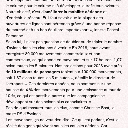
le volume pour le volume ni à développer le trafic tous azimuts.
Notre objectif, c’est d’
améliorer la mobilité aérienne
et
d’enrichir le réseau. Et il faut savoir que la plupart des
ouvertures de lignes sont pérennes grâce à une bonne réponse
du marché et à un bon équilibre import/export », insiste Pascal
Personne.
Selon lui, il n’est pas question de doubler ou de tripler le nombre
d’avions dans les cinq ans à venir. « En 2018, nous avons
enregistré 80 000 mouvements commerciaux et non
commerciaux, ce qui donne en moyenne, et sur 17 heures, 1,07
avion toutes les 5 minutes. Nos projections pour 2023 avec près
de
10 millions de passagers
tablent sur 100 000 mouvements,
soit 1,37 avion toutes les 5 minutes », détaille le directeur de
l’aéroport. « Ces dernières années, nous sommes sur une
hausse de 4 % des mouvements pour une croissance autour de
10 %, ce qui est possible parce que les compagnies se
développent sur des avions plus capacitaires. »
Pas de quoi rassurer tous les élus, comme Christine Bost, la
maire PS d’Eysines.
Les moyennes, ça ne veut rien dire. Ce qui est parlant, c’est la
réalité des gens qui vivent sous les couloirs aériens. Car