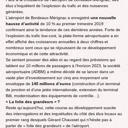
élus s’inquiètent de l’explosion du trafic et des nuisances
générées.
L’aéroport de Bordeaux-Mérignac a enregistré
une nouvelle
hausse d’activité
de 10 % au premier trimestre 2019
confirmant ainsi la tendance de ces dernières années. Forte de
l’explosion du trafic low-cost, la plate-forme aéroportuaire a en
effet affiché des croissances annuelles à deux chiffres et
nombreux sont ceux qui se réjouissent de ce développement
économique et de cette attractivité.
Se sentant pousser des ailes et au regard des prévisions qui
tablent sur 10 millions de passagers à l’horizon 2023, la société
aéroportuaire (ADBM) a même décidé de se lancer dans un
vaste plan d’investissement sur cinq ans moyennant une
enveloppe de
140 millions d’euros
(construction d’un terminal
de jonction et d’une jetée internationale, extension du terminal
Billi, modernisation des équipements de contrôle…).
« La folie des grandeurs » ?
Reste qu’aujourd’hui, cette course au développement suscite
des interrogations et des inquiétudes du côté des élus locaux au
premier rang desquels Gérard Chausset qui n’hésite pas à
parler de « folie des grandeurs » de l’aéroport.