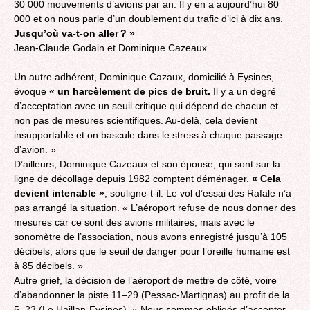
30 000 mouvements d’avions par an. Il y en a aujourd’hui 80
000 et on nous parle d’un doublement du trafic d’ici à dix ans.
Jusqu’où va-t-on aller ? »
Jean-Claude Godain et Dominique Cazeaux.
Un autre adhérent, Dominique Cazaux, domicilié à Eysines,
évoque
« un harcèlement de pics de bruit.
Il y a un degré
d’acceptation avec un seuil critique qui dépend de chacun et
non pas de mesures scientifiques. Au-delà, cela devient
insupportable et on bascule dans le stress à chaque passage
d’avion. »
D’ailleurs, Dominique Cazeaux et son épouse, qui sont sur la
ligne de décollage depuis 1982 comptent déménager.
« Cela
devient intenable »
, souligne-t-il. Le vol d’essai des Rafale n’a
pas arrangé la situation. « L’aéroport refuse de nous donner des
mesures car ce sont des avions militaires, mais avec le
sonomètre de l’association, nous avons enregistré jusqu’à 105
décibels, alors que le seuil de danger pour l’oreille humaine est
à 85 décibels. »
Autre grief, la décision de l’aéroport de mettre de côté, voire
d’abandonner la piste 11–29 (Pessac-Martignas) au profit de la
5–23 (Le Haillan-Eysines). « Nous sommes obligés d’accepter