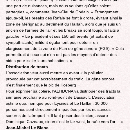
une part de nuisances, mais nous voulons qu’elles soient
partagées », commente Jean-Claude Godain. « Étrangement,
ajoute-t-il, les breaks des Rafale se font à droite, évitant ainsi la
zone de Mérignac au détriment du Haillan, alors que je suis un
ancien de l’armée de l’air et les breaks se sont toujours faits à
gauche. » Le président et ses 150 adhérents (et autant de
sympathisants) militent également pour obtenir un
élargissement de la zone du Plan de gêne sonore (PGS). « Cela
permettrait à ceux qui n’en ont pas les moyens d’obtenir des
aides pour isoler leurs habitations. »
Distribution de tracts
L’association veut aussi mettre en avant « la pollution
provoquée par cet accroissement du trafic. La gêne sonore
n’est finalement que le pic de l’iceberg ».
Pour exprimer sa colère, l’AEHDCNA va distribuer des tracts la
semaine prochaine au rond-point de Dassault. L’association
estime que, rien que pour Eysines et Le Haillan, 30 000
personnes sont directement impactées par les nuisances
sonores de l’aéroport. « Il faut poser des limites, assure
Dominique Cazeaux, sinon c’est le far west, la ruée vers l’or… »
Jean-Michel Le Blanc