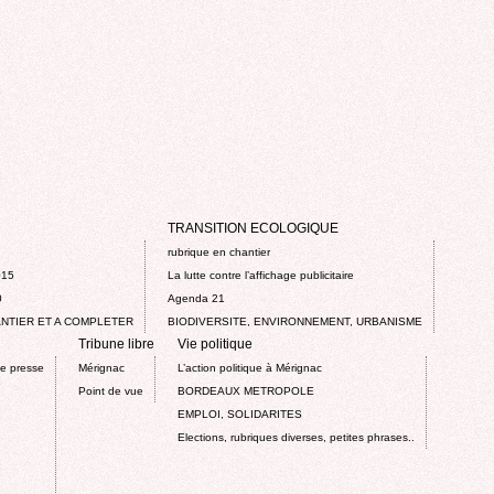
TRANSITION ECOLOGIQUE
rubrique en chantier
015
La lutte contre l’affichage publicitaire
0
Agenda 21
NTIER ET A COMPLETER
BIODIVERSITE, ENVIRONNEMENT, URBANISME
Tribune libre
Vie politique
de presse
Mérignac
L’action politique à Mérignac
Point de vue
BORDEAUX METROPOLE
EMPLOI, SOLIDARITES
Elections, rubriques diverses, petites phrases..