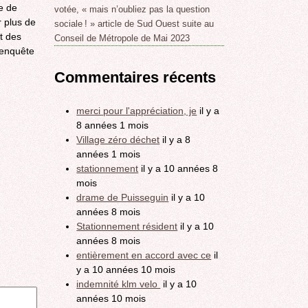
e de
votée, « mais n’oubliez pas la question
r plus de
sociale ! » article de Sud Ouest suite au
t des
Conseil de Métropole de Mai 2023
'enquête
Commentaires récents
merci pour l'appréciation, je
il y a
8 années 1 mois
Village zéro déchet
il y a 8
années 1 mois
stationnement
il y a 10 années 8
mois
drame de Puisseguin
il y a 10
années 8 mois
Stationnement résident
il y a 10
années 8 mois
entièrement en accord avec ce
il
y a 10 années 10 mois
indemnité klm velo
il y a 10
années 10 mois