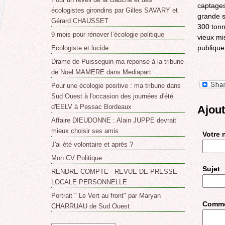
captages
écologistes girondins par Gilles SAVARY et
grande s
Gérard CHAUSSET
300 tonn
9 mois pour rénover l’écologie politique
vieux mi
publique
Ecologiste et lucide
Drame de Puisseguin ma reponse á la tribune
de Noel MAMERE dans Mediapart
Pour une écologie positive : ma tribune dans
Sud Ouest à l'occasion des journées d'été
d'EELV à Pessac Bordeaux
Ajou
Affaire DIEUDONNE : Alain JUPPE devrait
mieux choisir ses amis
Votre
J'ai été volontaire et après ?
Mon CV Politique
Sujet
RENDRE COMPTE - REVUE DE PRESSE
LOCALE PERSONNELLE
Portrait " Le Vert au front" par Maryan
Comme
CHARRUAU de Sud Ouest