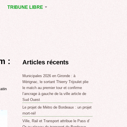
TRIBUNE LIBRE
E
MÉRIGNAC
GNAC
POINT DE VUE
EJOINT
E
,
m :
Articles récents
SSE
LABLE,
Municipales 2026 en Gironde : à
Mérignac, le sortant Thierry Trijoulet plie
le match au premier tour et confirme
atin
NT DE
l’ancrage à gauche de la ville article de
Sud Ouest
Le projet de Métro de Bordeaux : un projet
,
mort-né!
Ville, Rail et Transport attribue le Pass d’
Or au réseau de transport de Bordeaux