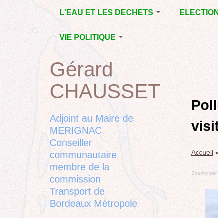
Jump
L'EAU ET LES DECHETS
ELECTIO
to
navigation
ECONOMIE D’EAU,
MUNICIPAL
VIE POLITIQUE
SAGE, SÉCHERESSE
DÉPARTEM
LA GESTION DES
L’ACTION POLITIQUE À
2015
Gérard
Back
DECHETS
MÉRIGNAC
MUNICIPAL
to
CONTRAT DE L'EAU,
BORDEAUX
CHAUSSET
top
RUBRIQUE
Back
POLLUTIONS
METROPOLE
CHANTIER 
to
Pol
DIVERSES
EMPLOI, SOLIDARITES
COMPLETE
top
Adjoint au Maire de
vis
ELECTIONS,
MERIGNAC
RUBRIQUES
Conseiller
DIVERSES, PETITES
Accueil
PHRASES..
communautaire
membre de la
Soumis par
commission
Transport de
Bordeaux Métropole