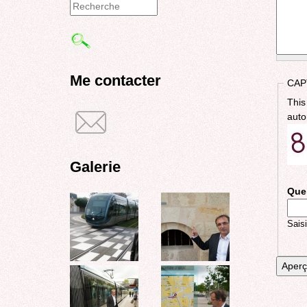
Formulaire
de
recherche
Me contacter
CAP
This
auto
Galerie
Quel
Saisi