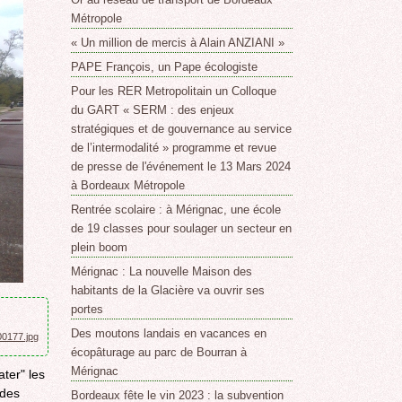
Métropole
« Un million de mercis à Alain ANZIANI »
PAPE François, un Pape écologiste
Pour les RER Metropolitain un Colloque
du GART « SERM : des enjeux
stratégiques et de gouvernance au service
de l’intermodalité » programme et revue
de presse de l'événement le 13 Mars 2024
à Bordeaux Métropole
Rentrée scolaire : à Mérignac, une école
de 19 classes pour soulager un secteur en
plein boom
Mérignac : La nouvelle Maison des
habitants de la Glacière va ouvrir ses
portes
Des moutons landais en vacances en
00177.jpg
écopâturage au parc de Bourran à
Mérignac
ater" les
 des
Bordeaux fête le vin 2023 : la subvention