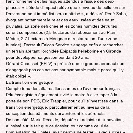
l’environnement et les risques attendus à l’issue des deux
phases. « L’étude d’impact relève que le niveau de pollution sur
l’environnement immédiat sera maîtrisé », a déclaré René Saba,
évoquant notamment le rejet des eaux usées et des eaux
pluviales. La zone défrichée et les zones humides détruites
seront compensées (2,5 hectares de reboisement au Pian-
Médoc, 2,7 hectares à Mérignac et restauration d’une zone
humide). Dassault Falcon Service s’engage enfin à rechercher
un terrain abritant l’orchidée Epipactis helleborine en Gironde
pour développer sa gestion pendant 20 ans.
Gérard Chausset (EELV) a précisé que le groupe aéronautique
n’engageait pas ces actions par sympathie mais « parce qu’il y
était obligé ».
La transition énergétique
Compte tenu des affaires florissantes de l’avionneur français,
l’élu écologiste a également invité le maire à aller taper à la
porte de son PDG, Éric Trappier, pour qu’il s’investisse dans la
transition énergétique, particulièrement au niveau de la
conception des bâtiments qui abriteront les aéronefs.
De son côté, Marie Récalde, députée et adjointe à l’innovation,
a insisté sur le fait que ce dossier, tout comme celui de
l’implantation de Thales, avait permis de tester « avec succès »