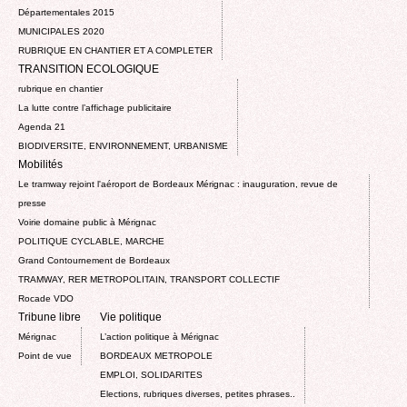
Départementales 2015
MUNICIPALES 2020
RUBRIQUE EN CHANTIER ET A COMPLETER
TRANSITION ECOLOGIQUE
rubrique en chantier
La lutte contre l’affichage publicitaire
Agenda 21
BIODIVERSITE, ENVIRONNEMENT, URBANISME
Mobilités
Le tramway rejoint l'aéroport de Bordeaux Mérignac : inauguration, revue de
presse
Voirie domaine public à Mérignac
POLITIQUE CYCLABLE, MARCHE
Grand Contournement de Bordeaux
TRAMWAY, RER METROPOLITAIN, TRANSPORT COLLECTIF
Rocade VDO
Tribune libre
Vie politique
Mérignac
L’action politique à Mérignac
Point de vue
BORDEAUX METROPOLE
EMPLOI, SOLIDARITES
Elections, rubriques diverses, petites phrases..