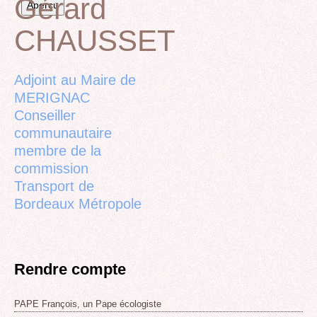
Gérard
CHAUSSET
Back
to
top
Adjoint au Maire de
MERIGNAC
Conseiller
communautaire
membre de la
commission
Transport de
Bordeaux Métropole
Rendre compte
PAPE François, un Pape écologiste