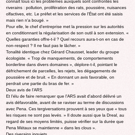
connaît tous ici les problèmes auxquels sont confrontés les
riverains : pollution, prolifération des rats, poussière, nuisances
olfactives, etc. Le préfet et les services de l'État ont été saisis
mais rien n'a bougé. »
Pour elle, le chef d'entreprise met la pression sur les autorités
en conditionnant la régularisation de son outil à son extension. «
Quelles garanties offre-t-il ? Quel recours aura-t-on en cas de
non-respect ? Il ne faut pas le lâcher. »
Tonalité identique chez Gérard Chausset, leader du groupe
écologiste. « Trop de manquements, de comportements
borderline dans divers domaines », déplore-t-il, pointant le
défrichement de parcelles, les rejets, les dégagements de
poussière et de bruit. « En donnant un avis favorable, on
perdrait une partie du bras de fer. »
Deux avis de l'ARS
Et l'élu de faire remarquer que l'ARS avait d'abord délivré un
avis défavorable, avant de se raviser au terme de discussions
avec Pena. Ces tergiversations prouvent à ses yeux que « tous
les risques ne sont pas levés. » Il doute aussi que la Dreal, au
regard de ses moyens limités, puisse vérifier sur la durée que
Pena Métaux se maintienne « dans les clous ».
Des riverains inquiets