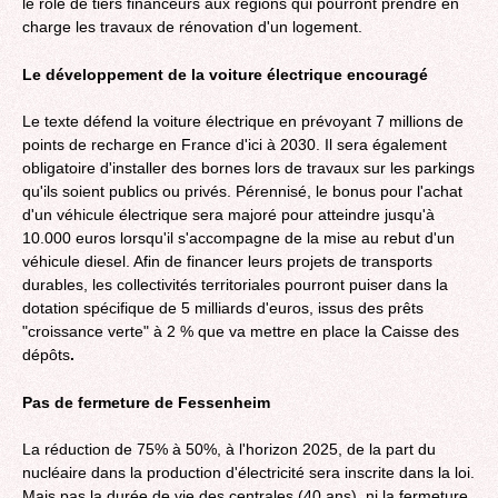
le rôle de tiers financeurs aux régions qui pourront prendre en
charge les travaux de rénovation d'un logement.
Le développement de la voiture électrique encouragé
Le texte défend la voiture électrique en prévoyant 7 millions de
points de recharge en France d'ici à 2030. Il sera également
obligatoire d'installer des bornes lors de travaux sur les parkings
qu'ils soient publics ou privés. Pérennisé, le bonus pour l'achat
d'un véhicule électrique sera majoré pour atteindre jusqu'à
10.000 euros lorsqu'il s'accompagne de la mise au rebut d'un
véhicule diesel. Afin de financer leurs projets de transports
durables, les collectivités territoriales pourront puiser dans la
dotation spécifique de 5 milliards d'euros, issus des prêts
"croissance verte" à 2 % que va mettre en place la Caisse des
dépôts
.
Pas de fermeture de Fessenheim
La réduction de 75% à 50%, à l'horizon 2025, de la part du
nucléaire dans la production d'électricité sera inscrite dans la loi.
Mais pas la durée de vie des centrales (40 ans), ni la fermeture