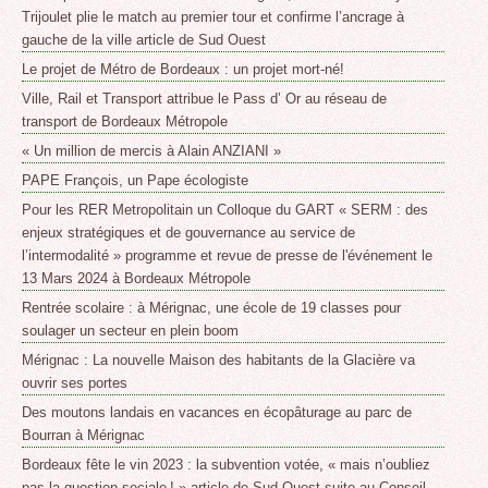
Trijoulet plie le match au premier tour et confirme l’ancrage à
gauche de la ville article de Sud Ouest
Le projet de Métro de Bordeaux : un projet mort-né!
Ville, Rail et Transport attribue le Pass d’ Or au réseau de
transport de Bordeaux Métropole
« Un million de mercis à Alain ANZIANI »
PAPE François, un Pape écologiste
Pour les RER Metropolitain un Colloque du GART « SERM : des
enjeux stratégiques et de gouvernance au service de
l’intermodalité » programme et revue de presse de l'événement le
13 Mars 2024 à Bordeaux Métropole
Rentrée scolaire : à Mérignac, une école de 19 classes pour
soulager un secteur en plein boom
Mérignac : La nouvelle Maison des habitants de la Glacière va
ouvrir ses portes
Des moutons landais en vacances en écopâturage au parc de
Bourran à Mérignac
Bordeaux fête le vin 2023 : la subvention votée, « mais n’oubliez
pas la question sociale ! » article de Sud Ouest suite au Conseil