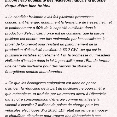
malgré l’eau bouillante des réacteurs français la douche
risque d’être bien froide
«
.
« Le candidat Hollande avait fait plusieurs promesses
concernant l’énergie, notamment la fermeture de Fessenheim et
le plafonnement à 50% de la capacité nucléaire dans la
production d’électricité. Force est de constater que la parole
politique est encore une fois malmenée par les socialistes: le
projet de loi prévoit pour l’instant un plafonnement de la
production d’électricité nucléaire à 63,2 GW…ce qui est la
puissance installée actuellement. Pis,
la promesse du Président
Hollande d’inscrire dans la loi la possibilité pour l’État de fermer
une centrale nucléaire pour des raisons de stratégie
énergétique semble abandonnée
«
.
« Ce que les écologistes craignaient est donc en passe
d’arriver:
la réduction de la part du nucléaire ne pourrait être
que mécanique, et traduite par un recours accru à l’électricité
dans notre consommation d’énergie comme en atteste la
volonté d’installer 7 millions de points de charge pour les
véhicules électriques d’ici 2030
. EDF était parvenue à imposer
le chauffage électrique pour trouver des débouchés à ses