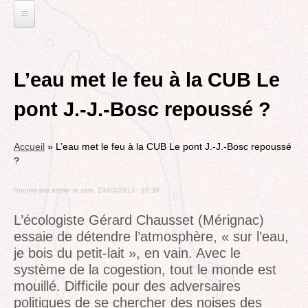
Jump
to
navigation
L'EAU ET LES DECHETS
Back
ECONOMIE D’EAU, SAGE, SÉCHERESSE
ELECTIONS
to
L’eau met le feu à la CUB Le
top
LA GESTION DES DECHETS
MUNICIPALES 2014
TRANSITION ECOLOGIQUE
pont J.-J.-Bosc repoussé ?
CONTRAT DE L'EAU, POLLUTIONS DIVERSES
DÉPARTEMENTALES 2015
RUBRIQUE EN CHANTIER
MOBILITÉS
MUNICIPALES 2020
LA LUTTE CONTRE L’AFFICHAGE
Accueil
»
L’eau met le feu à la CUB Le pont J.-J.-Bosc repoussé
VOIRIE DOMAINE PUBLIC À MÉRIGNAC
TRIBUNE LIBRE
RUBRIQUE EN CHANTIER ET A COMPLETER
PUBLICITAIRE
?
LE TRAMWAY REJOINT L'AÉROPORT DE
AGENDA 21
MÉRIGNAC
VIE POLITIQUE
BORDEAUX MÉRIGNAC : INAUGURATION,
Soumis par
admin
le
sam, 23/03/2013 - 10:39
BIODIVERSITE, ENVIRONNEMENT, URBANISME
REVUE DE PRESSE
POINT DE VUE
L’ACTION POLITIQUE À MÉRIGNAC
L’écologiste Gérard Chausset (Mérignac)
POLITIQUE CYCLABLE, MARCHE
BORDEAUX METROPOLE
essaie de détendre l’atmosphère, « sur l’eau,
GRAND CONTOURNEMENT DE BORDEAUX
je bois du petit-lait », en vain. Avec le
EMPLOI, SOLIDARITES
TRAMWAY, RER METROPOLITAIN, TRANSPORT
système de la cogestion, tout le monde est
ELECTIONS, RUBRIQUES DIVERSES, PETITES
COLLECTIF
mouillé. Difficile pour des adversaires
PHRASES..
politiques de se chercher des noises des
ROCADE VDO