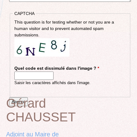
CAPTCHA
This question is for testing whether or not you are a
human visitor and to prevent automated spam
submissions.
Quel code est dissimulé dans l'image ?
*
Saisir les caractères affichés dans l'image.
Gérard
CHAUSSET
Back
to
top
Adjoint au Maire de