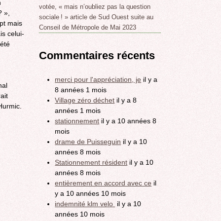
n
votée, « mais n’oubliez pas la question
? »,
sociale ! » article de Sud Ouest suite au
pt mais
Conseil de Métropole de Mai 2023
s celui-
 été
Commentaires récents
-
merci pour l'appréciation, je
il y a
nal
8 années 1 mois
ait
Village zéro déchet
il y a 8
 Hurmic.
années 1 mois
stationnement
il y a 10 années 8
mois
drame de Puisseguin
il y a 10
années 8 mois
Stationnement résident
il y a 10
années 8 mois
entièrement en accord avec ce
il
y a 10 années 10 mois
indemnité klm velo
il y a 10
années 10 mois