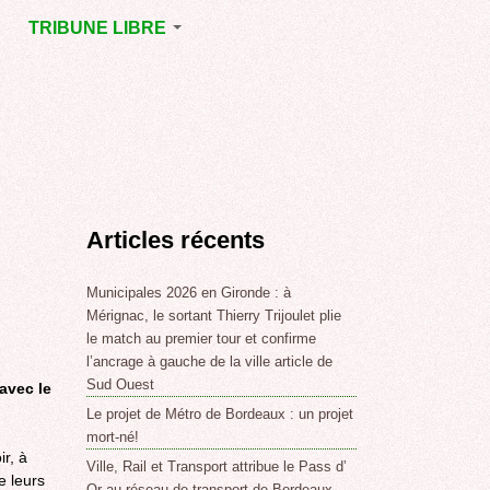
TRIBUNE LIBRE
E
MÉRIGNAC
GNAC
POINT DE VUE
EJOINT
E
,
Articles récents
SSE
LABLE,
Municipales 2026 en Gironde : à
Mérignac, le sortant Thierry Trijoulet plie
le match au premier tour et confirme
NT DE
l’ancrage à gauche de la ville article de
Sud Ouest
avec le
Le projet de Métro de Bordeaux : un projet
,
mort-né!
ir, à
Ville, Rail et Transport attribue le Pass d’
e leurs
Or au réseau de transport de Bordeaux