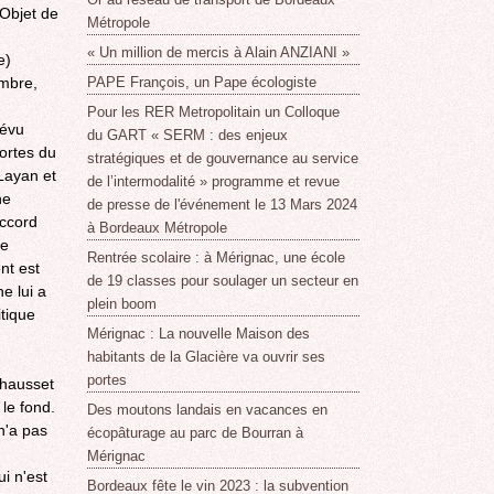
 Objet de
Métropole
« Un million de mercis à Alain ANZIANI »
e)
embre,
PAPE François, un Pape écologiste
Pour les RER Metropolitain un Colloque
révu
du GART « SERM : des enjeux
ortes du
stratégiques et de gouvernance au service
Layan et
de l’intermodalité » programme et revue
ne
de presse de l'événement le 13 Mars 2024
accord
à Bordeaux Métropole
re
Rentrée scolaire : à Mérignac, une école
nt est
de 19 classes pour soulager un secteur en
e lui a
plein boom
itique
Mérignac : La nouvelle Maison des
habitants de la Glacière va ouvrir ses
portes
Chausset
 le fond.
Des moutons landais en vacances en
n'a pas
écopâturage au parc de Bourran à
Mérignac
i n'est
Bordeaux fête le vin 2023 : la subvention