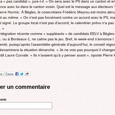
ra « pas candidat », jure-t-il. « On sera avec le PS dans un canton et e
nce avec lui dans le canton voisin. Quel est le message aux électeurs 
ierre Hurmic. À Bègles, le cosecrétaire Frédéric Meyrou est moins abru
nt au même. « On n'est pas forcément contre un accord avec le PS, mai
al signé. Le groupe local n'est pas d'accord, le calendrier prévu n'a pas
. »
ntégration récente comme « suppléants » de candidats EELV à Bègles
e, ou à Bordeaux-1, ne calme pas le jeu. Bref, le week-end s'annonce t
té, puisqu'après l'assemblée générale d'aujourd'hui, le conseil régio
éexaminera la situation dimanche. « Je ne vois pas pourquoi il changer
 dit Laure Curvale. « Ils n'avaient qu'à y penser avant », riposte Pierre
ter un commentaire
 nom