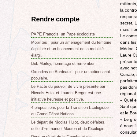
militant
la contr
responsab
Rendre compte
secret. 
mais il 
PAPE François, un Pape écologiste
Le conte
dans les
Mobilités : pour un aménagement du territoire
Médoc. O
équilibré et un financement de la mobilité
Laure Cu
élargi.
présente
Bob Marley, hommage et remember
avec not
Girondins de Bordeaux : pour un actionnariat
Curiale,
populaire.
parfaite
Le Pacte du pouvoir de vivre présenté par
pas donné
Nicoals Hulot et Laurent Berger est une
régional
initiative heureuse et positive.
« Quel e
Sauf que
4 propositions pour la Transition Ecologique
et le Bo
au Grand Débat National
« Le gro
Le départ de Nicolas Hulot, deux défaites,
à nous l
celle d'Emmanuel Macron et de l'écologie.
consulta
Pour un réveil de la Gauche et des