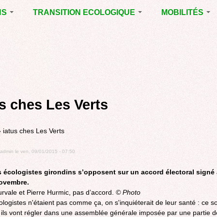
NS
TRANSITION ECOLOGIQUE
MOBILITÉS
ES 2014
RUBRIQUE EN
VOIRIE DOMAIN
CHANTIER
PUBLIC À MÉRI
ENTALES
LA LUTTE CONTRE
LE TRAMWAY R
L’AFFICHAGE
L'AÉROPORT D
ES 2020
PUBLICITAIRE
BORDEAUX
MÉRIGNAC :
 EN
AGENDA 21
INAUGURATION
ET A
us ches Les Verts
REVUE DE PRE
R
BIODIVERSITE,
ENVIRONNEMENT,
POLITIQUE CYC
URBANISME
»
iatus ches Les Verts
MARCHE
GRAND
admin
le
ven, 09/01/2015 - 07:50
CONTOURNEME
BORDEAUX
s écologistes girondins s’opposent sur un accord électoral signé 
TRAMWAY, RER
ovembre.
METROPOLITAIN
rvale et Pierre Hurmic, pas d’accord.
© Photo
TRANSPORT
ologistes n'étaient pas comme ça, on s'inquiéterait de leur santé : ce so
COLLECTIF
 ils vont régler dans une assemblée générale imposée par une partie d