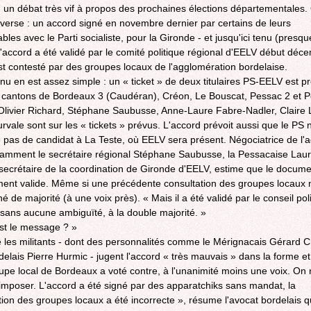
s, un débat très vif à propos des prochaines élections départementales.
ROCADE VDO
overse : un accord signé en novembre dernier par certains de leurs
les avec le Parti socialiste, pour la Gironde - et jusqu'ici tenu (presqu
L'accord a été validé par le comité politique régional d'EELV début déc
est contesté par des groupes locaux de l'agglomération bordelaise.
nu en est assez simple : un « ticket » de deux titulaires PS-EELV est p
 cantons de Bordeaux 3 (Caudéran), Créon, Le Bouscat, Pessac 2 et P
livier Richard, Stéphane Saubusse, Anne-Laure Fabre-Nadler, Claire 
rvale sont sur les « tickets » prévus. L'accord prévoit aussi que le PS 
 pas de candidat à La Teste, où EELV sera présent. Négociatrice de l'
amment le secrétaire régional Stéphane Saubusse, la Pessacaise Lau
 secrétaire de la coordination de Gironde d'EELV, estime que le docume
ment valide. Même si une précédente consultation des groupes locaux n
 de majorité (à une voix près). « Mais il a été validé par le conseil pol
 sans aucune ambiguïté, à la double majorité. »
st le message ? »
 les militants - dont des personnalités comme le Mérignacais Gérard 
rdelais Pierre Hurmic - jugent l'accord « très mauvais » dans la forme et
upe local de Bordeaux a voté contre, à l'unanimité moins une voix. On 
'imposer. L'accord a été signé par des apparatchiks sans mandat, la
tion des groupes locaux a été incorrecte », résume l'avocat bordelais qu