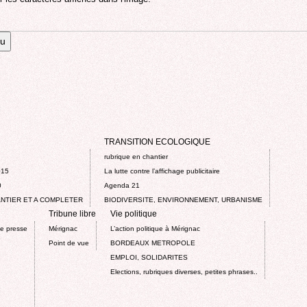
TRANSITION ECOLOGIQUE
rubrique en chantier
015
La lutte contre l’affichage publicitaire
0
Agenda 21
NTIER ET A COMPLETER
BIODIVERSITE, ENVIRONNEMENT, URBANISME
Tribune libre
Vie politique
de presse
Mérignac
L’action politique à Mérignac
Point de vue
BORDEAUX METROPOLE
EMPLOI, SOLIDARITES
Elections, rubriques diverses, petites phrases..