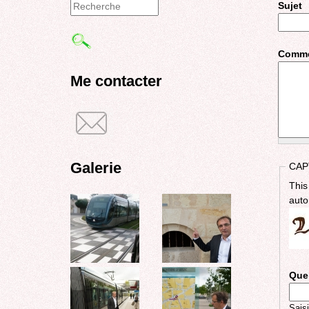
Sujet
Formulaire
de
Comme
recherche
Me contacter
Galerie
CAP
This
auto
Quel
Saisi