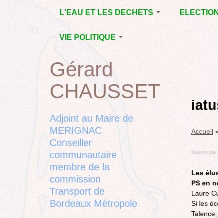
Jump
L'EAU ET LES DECHETS
ELECTIO
to
navigation
ECONOMIE D’EAU,
MUNICIPAL
VIE POLITIQUE
SAGE, SÉCHERESSE
DÉPARTEM
LA GESTION DES
L’ACTION POLITIQUE À
2015
Gérard
Back
DECHETS
MÉRIGNAC
MUNICIPAL
to
CONTRAT DE L'EAU,
BORDEAUX
CHAUSSET
top
RUBRIQUE
Back
POLLUTIONS
METROPOLE
CHANTIER 
to
iat
DIVERSES
EMPLOI, SOLIDARITES
COMPLETE
top
Adjoint au Maire de
ELECTIONS,
MERIGNAC
Accueil
RUBRIQUES
Conseiller
DIVERSES, PETITES
PHRASES..
communautaire
Soumis par
membre de la
Les élu
commission
PS en n
Transport de
Laure Cu
Bordeaux Métropole
Si les éc
Talence,