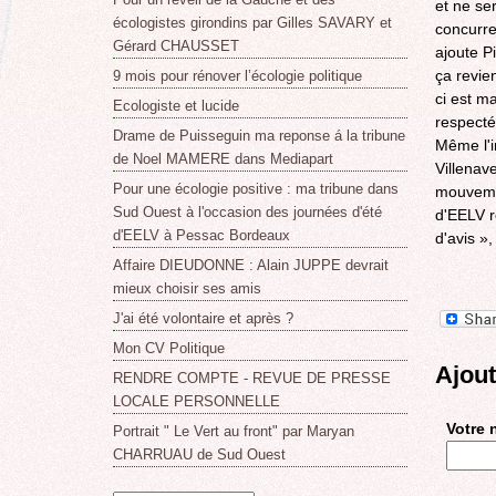
et ne se
écologistes girondins par Gilles SAVARY et
concurre
Gérard CHAUSSET
ajoute P
ça revie
9 mois pour rénover l’écologie politique
ci est m
Ecologiste et lucide
respecté
Drame de Puisseguin ma reponse á la tribune
Même l'i
de Noel MAMERE dans Mediapart
Villenav
Pour une écologie positive : ma tribune dans
mouvemen
Sud Ouest à l'occasion des journées d'été
d'EELV r
d'EELV à Pessac Bordeaux
d'avis »,
Affaire DIEUDONNE : Alain JUPPE devrait
mieux choisir ses amis
J'ai été volontaire et après ?
Mon CV Politique
Ajou
RENDRE COMPTE - REVUE DE PRESSE
LOCALE PERSONNELLE
Votre
Portrait " Le Vert au front" par Maryan
CHARRUAU de Sud Ouest