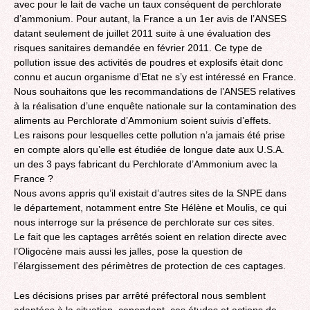
avec pour le lait de vache un taux conséquent de perchlorate
d’ammonium. Pour autant, la France a un 1er avis de l’ANSES
datant seulement de juillet 2011 suite à une évaluation des
risques sanitaires demandée en février 2011. Ce type de
pollution issue des activités de poudres et explosifs était donc
connu et aucun organisme d’Etat ne s’y est intéressé en France.
Nous souhaitons que les recommandations de l’ANSES relatives
à la réalisation d’une enquête nationale sur la contamination des
aliments au Perchlorate d’Ammonium soient suivis d’effets.
Les raisons pour lesquelles cette pollution n’a jamais été prise
en compte alors qu’elle est étudiée de longue date aux U.S.A.
un des 3 pays fabricant du Perchlorate d’Ammonium avec la
France ?
Nous avons appris qu’il existait d’autres sites de la SNPE dans
le département, notamment entre Ste Hélène et Moulis, ce qui
nous interroge sur la présence de perchlorate sur ces sites.
Le fait que les captages arrêtés soient en relation directe avec
l’Oligocène mais aussi les jalles, pose la question de
l’élargissement des périmètres de protection de ces captages.
Les décisions prises par arrêté préfectoral nous semblent
adaptées à la situation, cependant, ces études et actions de