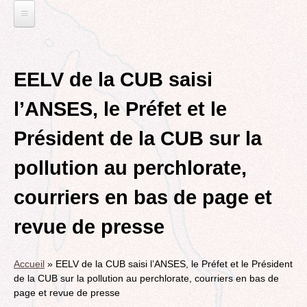
Jump
to
navigation
L'EAU ET LES DECHETS
Back
ECONOMIE D’EAU, SAGE, SÉCHERESSE
ELECTIONS
to
EELV de la CUB saisi
top
LA GESTION DES DECHETS
MUNICIPALES 2014
TRANSITION ECOLOGIQUE
l’ANSES, le Préfet et le
CONTRAT DE L'EAU, POLLUTIONS DIVERSES
DÉPARTEMENTALES 2015
RUBRIQUE EN CHANTIER
MOBILITÉS
Président de la CUB sur la
MUNICIPALES 2020
LA LUTTE CONTRE L’AFFICHAGE
VOIRIE DOMAINE PUBLIC À MÉRIGNAC
TRIBUNE LIBRE
RUBRIQUE EN CHANTIER ET A COMPLETER
PUBLICITAIRE
pollution au perchlorate,
LE TRAMWAY REJOINT L'AÉROPORT DE
AGENDA 21
MÉRIGNAC
VIE POLITIQUE
BORDEAUX MÉRIGNAC : INAUGURATION,
courriers en bas de page et
BIODIVERSITE, ENVIRONNEMENT, URBANISME
REVUE DE PRESSE
POINT DE VUE
L’ACTION POLITIQUE À MÉRIGNAC
revue de presse
POLITIQUE CYCLABLE, MARCHE
BORDEAUX METROPOLE
GRAND CONTOURNEMENT DE BORDEAUX
EMPLOI, SOLIDARITES
Accueil
»
EELV de la CUB saisi l’ANSES, le Préfet et le Président
TRAMWAY, RER METROPOLITAIN, TRANSPORT
ELECTIONS, RUBRIQUES DIVERSES, PETITES
de la CUB sur la pollution au perchlorate, courriers en bas de
COLLECTIF
PHRASES..
page et revue de presse
ROCADE VDO