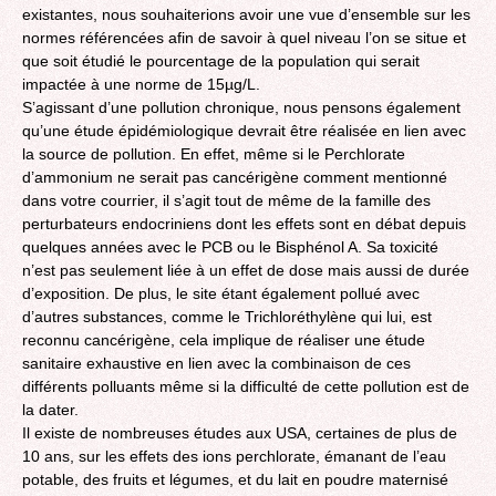
existantes, nous souhaiterions avoir une vue d’ensemble sur les
normes référencées afin de savoir à quel niveau l’on se situe et
que soit étudié le pourcentage de la population qui serait
impactée à une norme de 15µg/L.
S’agissant d’une pollution chronique, nous pensons également
qu’une étude épidémiologique devrait être réalisée en lien avec
la source de pollution. En effet, même si le Perchlorate
d’ammonium ne serait pas cancérigène comment mentionné
dans votre courrier, il s’agit tout de même de la famille des
perturbateurs endocriniens dont les effets sont en débat depuis
quelques années avec le PCB ou le Bisphénol A. Sa toxicité
n’est pas seulement liée à un effet de dose mais aussi de durée
d’exposition. De plus, le site étant également pollué avec
d’autres substances, comme le Trichloréthylène qui lui, est
reconnu cancérigène, cela implique de réaliser une étude
sanitaire exhaustive en lien avec la combinaison de ces
différents polluants même si la difficulté de cette pollution est de
la dater.
Il existe de nombreuses études aux USA, certaines de plus de
10 ans, sur les effets des ions perchlorate, émanant de l’eau
potable, des fruits et légumes, et du lait en poudre maternisé