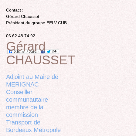
Contact :
Gérard Chausset
Président du groupe EELV CUB
06 62 48 74 92
Gérard
CHAUSSET
Back
to
top
Adjoint au Maire de
MERIGNAC
Conseiller
communautaire
membre de la
commission
Transport de
Bordeaux Métropole