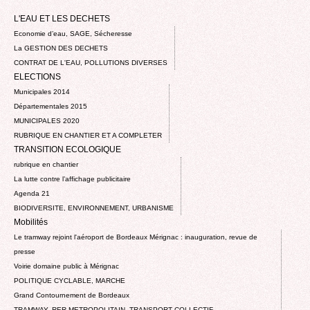
L'EAU ET LES DECHETS
Economie d’eau, SAGE, Sécheresse
La GESTION DES DECHETS
CONTRAT DE L'EAU, POLLUTIONS DIVERSES
ELECTIONS
Municipales 2014
Départementales 2015
MUNICIPALES 2020
RUBRIQUE EN CHANTIER ET A COMPLETER
TRANSITION ECOLOGIQUE
rubrique en chantier
La lutte contre l’affichage publicitaire
Agenda 21
BIODIVERSITE, ENVIRONNEMENT, URBANISME
Mobilités
Le tramway rejoint l'aéroport de Bordeaux Mérignac : inauguration, revue de
presse
Voirie domaine public à Mérignac
POLITIQUE CYCLABLE, MARCHE
Grand Contournement de Bordeaux
TRAMWAY, RER METROPOLITAIN, TRANSPORT COLLECTIF