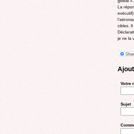
global ».
La répon
exécutif
l’aérona
cibles. 
Déclarati
je ne la
Ajou
Votre
Sujet
Comme