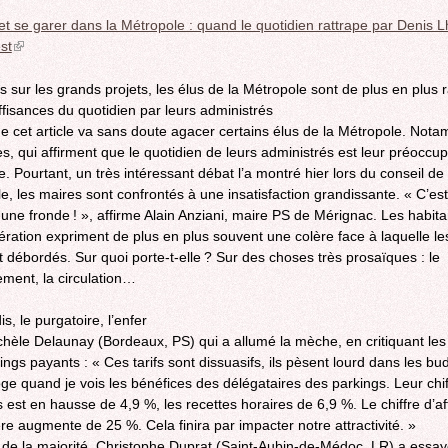
 et se garer dans la Métropole : quand le quotidien rattrape par Denis 
st
(link
is
external)
s sur les grands projets, les élus de la Métropole sont de plus en plus 
ffisances du quotidien par leurs administrés
 de cet article va sans doute agacer certains élus de la Métropole. Not
es, qui affirment que le quotidien de leurs administrés est leur préoccup
e. Pourtant, un très intéressant débat l’a montré hier lors du conseil de 
e, les maires sont confrontés à une insatisfaction grandissante. « C’est
une fronde ! », affirme Alain Anziani, maire PS de Mérignac. Les habita
ération expriment de plus en plus souvent une colère face à laquelle le
 débordés. Sur quoi porte-t-elle ? Sur des choses très prosaïques : le
ement, la circulation…
s, le purgatoire, l’enfer
chèle Delaunay (Bordeaux, PS) qui a allumé la mèche, en critiquant les 
ings payants : « Ces tarifs sont dissuasifs, ils pèsent lourd dans les bu
oge quand je vois les bénéfices des délégataires des parkings. Leur chif
s est en hausse de 4,9 %, les recettes horaires de 6,9 %. Le chiffre d’af
ère augmente de 25 %. Cela finira par impacter notre attractivité. »
e la majorité, Christophe Duprat (Saint-Aubin-de-Médoc, LR) a essay