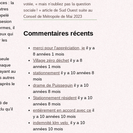
ces : la
votée, « mais n’oubliez pas la question
utres
sociale ! » article de Sud Ouest suite au
ppelé
Conseil de Métropole de Mai 2023
ssesion
rmes, il
Commentaires récents
ceux qui
 les
merci pour l'appréciation, je
il y a
8 années 1 mois
seule
Village zéro déchet
il y a 8
Chaque
années 1 mois
payant au
stationnement
il y a 10 années 8
es autres
mois
 après le
drame de Puisseguin
il y a 10
années 8 mois
Stationnement résident
il y a 10
ré de
années 8 mois
u qu'il
entièrement en accord avec ce
il
y a 10 années 10 mois
indemnité klm velo
il y a 10
années 10 mois