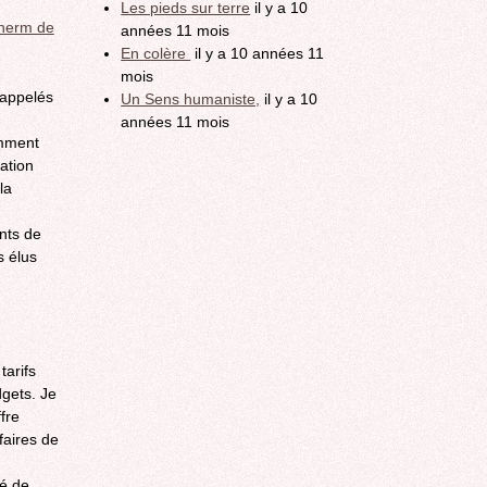
Les pieds sur terre
il y a 10
Lherm de
années 11 mois
En colère
il y a 10 années 11
mois
rappelés
Un Sens humaniste,
il y a 10
années 11 mois
amment
ation
la
nts de
s élus
tarifs
dgets. Je
fre
faires de
é de