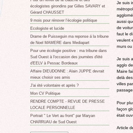
Je suis 
écologistes girondins par Gilles SAVARY et
métropol
Gérard CHAUSSET
agglomér
9 mois pour rénover l’écologie politique
aussi qu
de voitu
Ecologiste et lucide
faut le d
Drame de Puisseguin ma reponse á la tribune
veulent e
de Noel MAMERE dans Mediapart
murs ou 
Pour une écologie positive : ma tribune dans
Sud Ouest à l'occasion des journées d'été
Je suis 
d'EELV à Pessac Bordeaux
agglo de
Affaire DIEUDONNE : Alain JUPPE devrait
Maire fai
mieux choisir ses amis
delà des 
villes p
J'ai été volontaire et après ?
passage 
Mon CV Politique
RENDRE COMPTE - REVUE DE PRESSE
Pour plu
LOCALE PERSONNELLE
façon glo
était ouv
Portrait " Le Vert au front" par Maryan
CHARRUAU de Sud Ouest
Article 