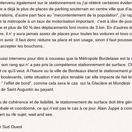
intervenu également sur le stationnement ou j'ai réitéré certaines éviden
e a déjà le plus de places de parking souterrain en centre ville que d'a
ations, d'autre part face au "mecontentement de la population", j'ai ra
e la métropole à un taux de motorisation important, c'est à dire de po
re et plus de 50 % des déplacements font moins de 3 km. En d'autres te
ire, il n' y aura jamais assez de places pour toutes les voitures et tous 
n avoir. Il faut donc réduire sa place et son usage, sinon il faut pousser
accepter les bouchons..
aussi intervenu pour dire à nouveau que la Métropole Bordelaise est la 
 son rang qui n' a pas pris la compétence stationnement de surface. 
t ce qu'il veut. A l'heure ou la ville de Bordeaux étend le stationement 
boulevards, cette situaiton n'est plus tenable car elle impacte de fait l
ar " l'effet de bord", comme cela sera le cas sur la Glacière et Mondésir
de Saint Augustin au payant.
s de cohérence et de lisibilité, le stationnement de surface doit être gé
bale et coordonné, ce qui n'est pas le cas à ce jour. Alain Juppé à concl
ert su rle sujet, wait and see..
de Sud Ouest