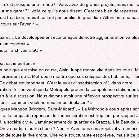
ol, c’est presque une fronde ! ‘‘Vous avez de grands projets, mais moi
our me garer ?’’, voilà ce qu’ils nous disent. C’est très bien de repenser l
’est très bien, mais il ne faut pas oublier le quotidien. Attention à ne pas
cours sur l’avenir ».
ziani : « Le développement économique de notre agglomération va plus
u’on espérait ».
hoto : archives « SO »
at est important »
 politique est mise en cause, Alain Juppé monte vite dans les tours. M
le président de la Métropole montre que ces critiques des habitants, il l
Ce débat est important. C’est le sujet d’insatisfaction n°1 dans notre
ation. Si l’on veut que la Métropole prenne la compétence stationneme
ert à la discussion. Nous devons avoir une réflexion prospective sur le
nent : comment voulons-nous nous déplacer ? »
cques Mangon (Modem, Saint-Médard), « La Métropole court après so
, et le temps de réponses de l’administration est trop lent par rapport à
d la société civile. L’aménagement du quartier de Brazza, à la Bastide, 
 On va parler d’autre chose ? Non. « Avec tous ces projets, il y a un ris
n de toute la rive droite. Une voie structurante est prévue, mais à ce jo