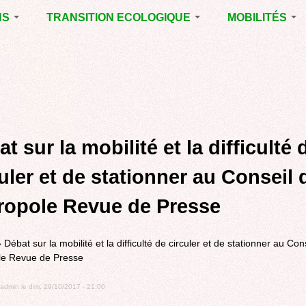
NS
TRANSITION ECOLOGIQUE
MOBILITÉS
ES 2014
RUBRIQUE EN
VOIRIE DOMAIN
CHANTIER
PUBLIC À MÉRI
ENTALES
LA LUTTE CONTRE
LE TRAMWAY R
L’AFFICHAGE
L'AÉROPORT D
ES 2020
PUBLICITAIRE
BORDEAUX
MÉRIGNAC :
 EN
AGENDA 21
INAUGURATION
ET A
t sur la mobilité et la difficulté 
REVUE DE PRE
R
BIODIVERSITE,
ENVIRONNEMENT,
POLITIQUE CYC
uler et de stationner au Conseil 
URBANISME
MARCHE
ropole Revue de Presse
GRAND
CONTOURNEME
BORDEAUX
»
Débat sur la mobilité et la difficulté de circuler et de stationner au Con
TRAMWAY, RER
le Revue de Presse
METROPOLITAIN
TRANSPORT
admin
le
dim, 29/10/2017 - 21:00
COLLECTIF