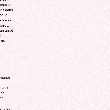
menté ses
stis dans
sé le
s choses
vards,
 un an et
ion-
e de
ommunes
rdeaux
hes
nt
ent leur