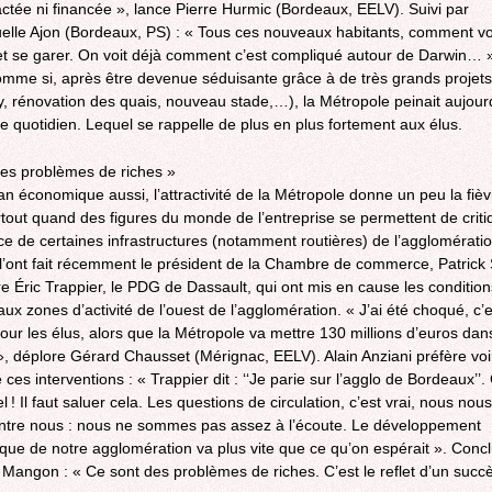
 actée ni financée », lance Pierre Hurmic (Bordeaux, EELV). Suivi par
le Ajon (Bordeaux, PS) : « Tous ces nouveaux habitants, comment von
 et se garer. On voit déjà comment c’est compliqué autour de Darwin… 
mme si, après être devenue séduisante grâce à de très grands projets
, rénovation des quais, nouveau stade,…), la Métropole peinait aujour
le quotidien. Lequel se rappelle de plus en plus fortement aux élus.
es problèmes de riches »
lan économique aussi, l’attractivité de la Métropole donne un peu la fiè
rtout quand des figures du monde de l’entreprise se permettent de criti
nce de certaines infrastructures (notamment routières) de l’agglomératio
ont fait récemment le président de la Chambre de commerce, Patrick 
e Éric Trappier, le PDG de Dassault, qui ont mis en cause les condition
aux zones d’activité de l’ouest de l’agglomération. « J’ai été choqué, c’
our les élus, alors que la Métropole va mettre 130 millions d’euros dans
», déplore Gérard Chausset (Mérignac, EELV). Alain Anziani préfère voir
e ces interventions : « Trappier dit : ‘‘Je parie sur l’agglo de Bordeaux’’.
el ! Il faut saluer cela. Les questions de circulation, c’est vrai, nous nous
ntre nous : nous ne sommes pas assez à l’écoute. Le développement
ue de notre agglomération va plus vite que ce qu’on espérait ». Conc
Mangon : « Ce sont des problèmes de riches. C’est le reflet d’un succ