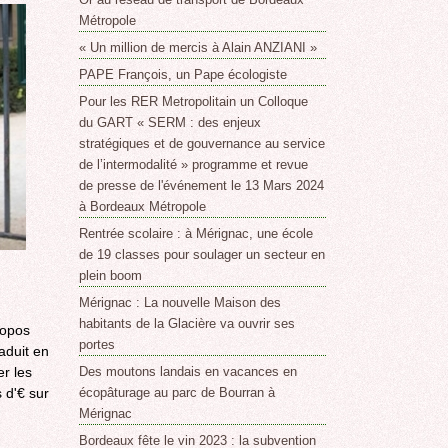
Métropole
« Un million de mercis à Alain ANZIANI »
PAPE François, un Pape écologiste
Pour les RER Metropolitain un Colloque
du GART « SERM : des enjeux
stratégiques et de gouvernance au service
de l’intermodalité » programme et revue
de presse de l'événement le 13 Mars 2024
à Bordeaux Métropole
Rentrée scolaire : à Mérignac, une école
de 19 classes pour soulager un secteur en
plein boom
Mérignac : La nouvelle Maison des
habitants de la Glacière va ouvrir ses
ropos
portes
raduit en
er les
Des moutons landais en vacances en
s d'€ sur
écopâturage au parc de Bourran à
Mérignac
Bordeaux fête le vin 2023 : la subvention