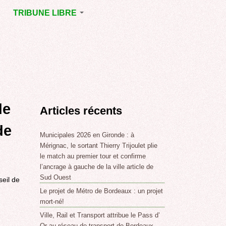
TRIBUNE LIBRE
E
MÉRIGNAC
GNAC
POINT DE VUE
EJOINT
E
,
de
Articles récents
SSE
LABLE,
de
Municipales 2026 en Gironde : à
Mérignac, le sortant Thierry Trijoulet plie
le match au premier tour et confirme
NT DE
l’ancrage à gauche de la ville article de
Sud Ouest
seil de
Le projet de Métro de Bordeaux : un projet
,
mort-né!
Ville, Rail et Transport attribue le Pass d’
Or au réseau de transport de Bordeaux