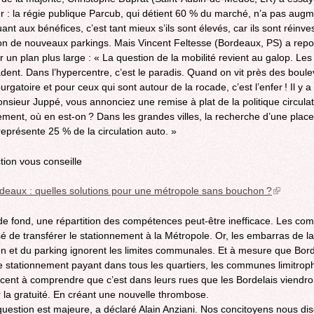
ser : la régie publique Parcub, qui détient 60 % du marché, n’a pas aug
uant aux bénéfices, c’est tant mieux s’ils sont élevés, car ils sont réinve
ion de nouveaux parkings. Mais Vincent Feltesse (Bordeaux, PS) a repo
r un plan plus large : « La question de la mobilité revient au galop. Le
dent. Dans l’hypercentre, c’est le paradis. Quand on vit près des boule
purgatoire et pour ceux qui sont autour de la rocade, c’est l’enfer ! Il y a
nsieur Juppé, vous annonciez une remise à plat de la politique circulat
ement, où en est-on ? Dans les grandes villes, la recherche d’une plac
représente 25 % de la circulation auto. »
tion vous conseille
deaux : quelles solutions pour une métropole sans bouchon ?
(link
is
external)
 de fond, une répartition des compétences peut-être inefficace. Les c
sé de transférer le stationnement à la Métropole. Or, les embarras de la
ion et du parking ignorent les limites communales. Et à mesure que Bo
e stationnement payant dans tous les quartiers, les communes limitrop
nt à comprendre que c’est dans leurs rues que les Bordelais viendro
 la gratuité. En créant une nouvelle thrombose.
question est majeure, a déclaré Alain Anziani. Nos concitoyens nous dis