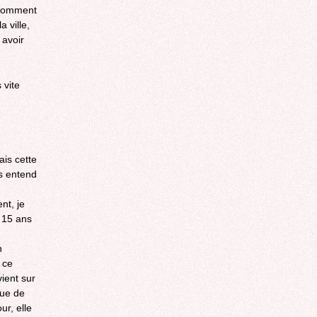
, comment
a ville,
 avoir
 vite
ais cette
es entend
nt, je
s 15 ans
n
 ce
vient sur
que de
ur, elle