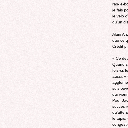
ras-le-b
je fais p
le vélo c
qu’un dis
Alain An
que ce q
Crédit p
« Ce déb
Quand sa
fois-ci, 
aussi. « 
agglomér
suis ouv
qui vien
Pour Ja
succès »
qu’atten
le tapis.
congestio