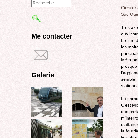
Circuler
Formulaire
Sud Oue
de
Très axé
recherche
aux insu
Me contacter
Le titre
les mair
principal
Métropol
presque 
l’agglom
Galerie
semblent
stationn
Le paradi
C’est Mi
des park
m’interr
d’affaire
la fourri
Membre d