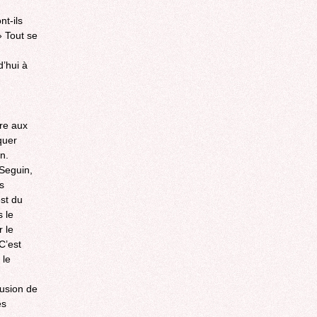
t-ils
» Tout se
d’hui à
vre aux
quer
n.
Seguin,
s
est du
 le
 le
 C’est
 le
lusion de
ès