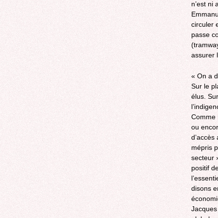
n’est ni
Emmanuel
circuler
passe co
(tramway
assurer 
« On a d
Sur le p
élus. Su
l’indige
Comme l’
ou encor
d’accès 
mépris p
secteur 
positif d
l’essenti
disons e
économiq
Jacques 