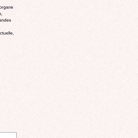
(organe
s,
randes
ctuelle,