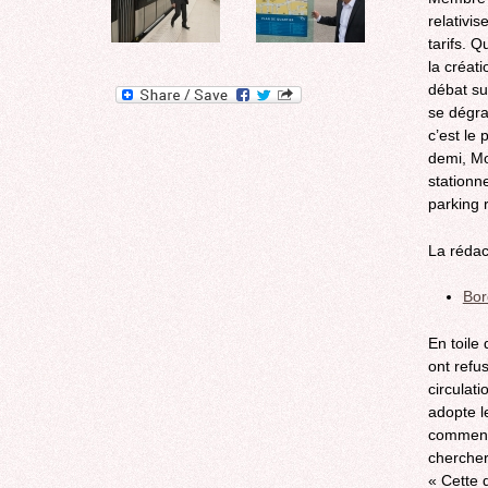
relativi
tarifs. Q
la créat
débat su
se dégra
c’est le 
demi, Mo
stationn
parking 
La rédac
Bor
En toile
ont refu
circulat
adopte l
commence
chercher
« Cette 