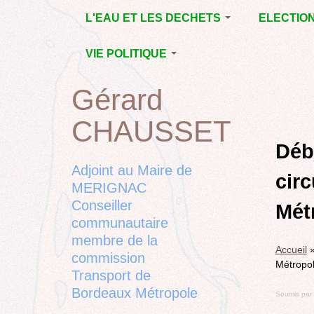
Jump
L'EAU ET LES DECHETS
ELECTIO
to
navigation
ECONOMIE D’EAU,
MUNICIPAL
VIE POLITIQUE
SAGE, SÉCHERESSE
DÉPARTEM
LA GESTION DES
L’ACTION POLITIQUE À
2015
Gérard
Back
DECHETS
MÉRIGNAC
MUNICIPAL
to
CONTRAT DE L'EAU,
BORDEAUX
CHAUSSET
top
RUBRIQUE
Back
POLLUTIONS
METROPOLE
CHANTIER 
to
Déba
DIVERSES
EMPLOI, SOLIDARITES
COMPLETE
top
Adjoint au Maire de
circ
ELECTIONS,
MERIGNAC
RUBRIQUES
Conseiller
DIVERSES, PETITES
Mét
PHRASES..
communautaire
membre de la
Accueil
commission
Métropo
Transport de
Bordeaux Métropole
Soumis par