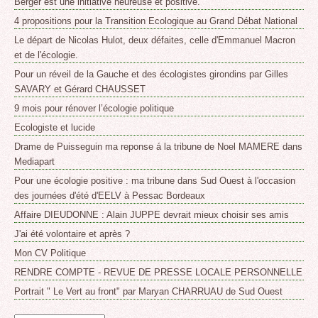
Berger est une initiative heureuse et positive.
4 propositions pour la Transition Ecologique au Grand Débat National
Le départ de Nicolas Hulot, deux défaites, celle d'Emmanuel Macron
et de l'écologie.
Pour un réveil de la Gauche et des écologistes girondins par Gilles
SAVARY et Gérard CHAUSSET
9 mois pour rénover l’écologie politique
Ecologiste et lucide
Drame de Puisseguin ma reponse á la tribune de Noel MAMERE dans
Mediapart
Pour une écologie positive : ma tribune dans Sud Ouest à l'occasion
des journées d'été d'EELV à Pessac Bordeaux
Affaire DIEUDONNE : Alain JUPPE devrait mieux choisir ses amis
J'ai été volontaire et après ?
Mon CV Politique
RENDRE COMPTE - REVUE DE PRESSE LOCALE PERSONNELLE
Portrait " Le Vert au front" par Maryan CHARRUAU de Sud Ouest