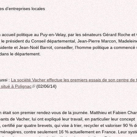
es d’entreprises locales
 accueil politique au Puy-en-Velay, par les sénateurs Gérard Roche et O
i, le président du Conseil départemental, Jean-Pierre Marcon, Madelei
sidente et Jean-Noël Barrot, conseiller, l’homme politique a commencé
dans le département.
aussi :
La société Vacher effectue les premiers essais de son centre de t
 situé à Polignac
(link
(02/06/14)
is
external)
om était son premier rendez-vous de la journée. Matthieu et Fabien Char
eants de Vacher, lui ont expliqué leur travail, en particulier leur concept
 certifié par quatre brevets, qui vise à trier, recycler et valoriser 90 % 
ménagères, contre seulement 16 % actuellement en France. Leur sys