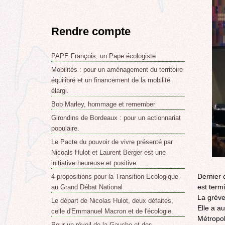
Rendre compte
PAPE François, un Pape écologiste
Mobilités : pour un aménagement du territoire
équilibré et un financement de la mobilité
élargi.
Bob Marley, hommage et remember
Girondins de Bordeaux : pour un actionnariat
populaire.
Le Pacte du pouvoir de vivre présenté par
Nicoals Hulot et Laurent Berger est une
initiative heureuse et positive.
Dernier 
4 propositions pour la Transition Ecologique
est term
au Grand Débat National
La grève
Le départ de Nicolas Hulot, deux défaites,
Elle a a
celle d'Emmanuel Macron et de l'écologie.
Métropol
Pour un réveil de la Gauche et des