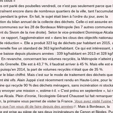
es clous »
lus ont parlé des poubelles vendredi, ce n'est pas seulement parce que 
traînent encore dans de nombreux quartiers de la ville, tant l'accumulat
 pendant la grève. En fait, le sujet était bien à l'ordre du jour, avec la
tion du bilan annuel de la collecte des déchets. Celle-ci est assurée en
 communes sur les 28 de Bordeaux Métropole (les 7 autres communes
t du Sivom de la rive droite). Selon le vice-président Dominique Alcala
 ce rapport, l'agglomération est « dans les clous des objectifs nationau
de réduction ». Elle a produit 323 kg de déchets par habitant en 2015, 
renelle fixe un standard de 363 kg/an/habitant. Ce qui est intéressant, 
e baisse depuis plusieurs années : 339 kg/habitant en 2013 et 328 kg/
 En revanche, concernant les volumes recyclés, la Métropole n'atteint 
 du Grenelle. Elle est à 43,7 %, il faudrait arriver à 45 %. Mais elle est 
 puisqu'en 2014, la part de volumes recyclés n'était que de 35 %.
ur le bilan chiffré. Mais c'est sur le mode de traitement des déchets que
nt été vifs. Alain Juppé s'est récemment rendu en Haute-Loire, pour la v
ine qui recycle 90 % des déchets ménagers, sans incinération ni stocka
 y envoyer une mission », estime-t-il. « C'est prévu en septembre », lui 
e Alcala. Plein d'ironie, l'écologiste Gérard Chausset lui fait remarque
n, la primaire vous permet de visiter la France.
Vous avez visité l'usine 
ce que l'on vous dit de faire depuis des années
(link
. Mais à Bordeaux, la
e est prise au piège de ses deux incinérateurs de Cenon et Bègles. P
is