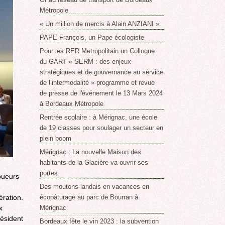
Métropole
« Un million de mercis à Alain ANZIANI »
PAPE François, un Pape écologiste
Pour les RER Metropolitain un Colloque
du GART « SERM : des enjeux
stratégiques et de gouvernance au service
de l’intermodalité » programme et revue
de presse de l'événement le 13 Mars 2024
à Bordeaux Métropole
Rentrée scolaire : à Mérignac, une école
de 19 classes pour soulager un secteur en
plein boom
Mérignac : La nouvelle Maison des
habitants de la Glacière va ouvrir ses
portes
oueurs
Des moutons landais en vacances en
ération.
écopâturage au parc de Bourran à
x
Mérignac
ésident
Bordeaux fête le vin 2023 : la subvention