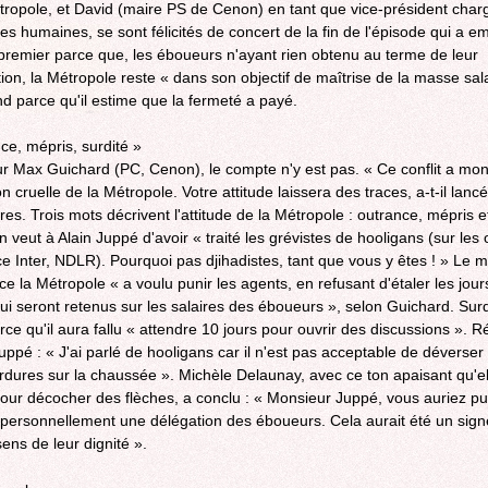
tropole, et David (maire PS de Cenon) en tant que vice-président char
es humaines, se sont félicités de concert de la fin de l'épisode qui a e
e premier parce que, les éboueurs n'ayant rien obtenu au terme de leur
tion, la Métropole reste « dans son objectif de maîtrise de la masse sala
d parce qu'il estime que la fermeté a payé.
ce, mépris, surdité »
r Max Guichard (PC, Cenon), le compte n'y est pas. « Ce conflit a mon
 cruelle de la Métropole. Votre attitude laissera des traces, a-t-il lanc
es. Trois mots décrivent l'attitude de la Métropole : outrance, mépris et
n veut à Alain Juppé d'avoir « traité les grévistes de hooligans (sur les
e Inter, NDLR). Pourquoi pas djihadistes, tant que vous y êtes ! » Le m
ce la Métropole « a voulu punir les agents, en refusant d'étaler les jour
ui seront retenus sur les salaires des éboueurs », selon Guichard. Surd
arce qu'il aura fallu « attendre 10 jours pour ouvrir des discussions ». 
Juppé : « J'ai parlé de hooligans car il n'est pas acceptable de déverser
rdures sur la chaussée ». Michèle Delaunay, avec ce ton apaisant qu'ell
pour décocher des flèches, a conclu : « Monsieur Juppé, vous auriez pu
 personnellement une délégation des éboueurs. Cela aurait été un signe
ens de leur dignité ».