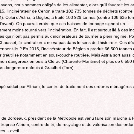
 avons, nous sommes obligés de les alimenter, alors qu'il faudrait les ar
external)
15, l'incinérateur de Cenon a traité 102 735 tonnes de déchets (contre
4). Celui d'Astria, à Bègles, a traité 103 929 tonnes (contre 108 635 to
d'avant). On pourrait croire que ces baisses de tonnage signent un
ent moins tourné vers l'incinération. En fait, il est surtout lié à des in
es qui n'ont pas permis aux incinérateurs de tourner à plein régime. P
hausset, l'incinération « ne va pas dans le sens de l'histoire ». Ces dé
ennent-ils ? En 2015, l'incinérateur de Bègles a produit 66 500 tonnes
 (réutilisé notamment en sous-couche routière. Mais Astria sort aussi 
non dangereux enfouis à Clérac (Charente-Maritime) et plus de 6 550
us dangereux enfouis à Graulhet (Tarn).
ppé séduit par Altriom, le centre de traitement des ordures ménagères 
 de Bordeaux, président de la Métropole est venu faire son marché à P
)
treprise Altriom, centre de tri, de recyclage et de valorisation des ordu
s. - eveil