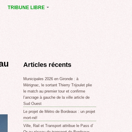
TRIBUNE LIBRE
E
MÉRIGNAC
GNAC
POINT DE VUE
EJOINT
E
,
 au
Articles récents
SSE
LABLE,
Municipales 2026 en Gironde : à
Mérignac, le sortant Thierry Trijoulet plie
le match au premier tour et confirme
NT DE
l’ancrage à gauche de la ville article de
Sud Ouest
Le projet de Métro de Bordeaux : un projet
,
mort-né!
Ville, Rail et Transport attribue le Pass d’
Or au réseau de transport de Bordeaux