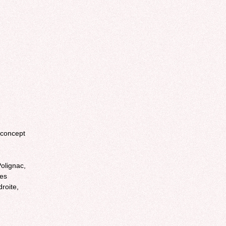
e concept
olignac,
res
roite,