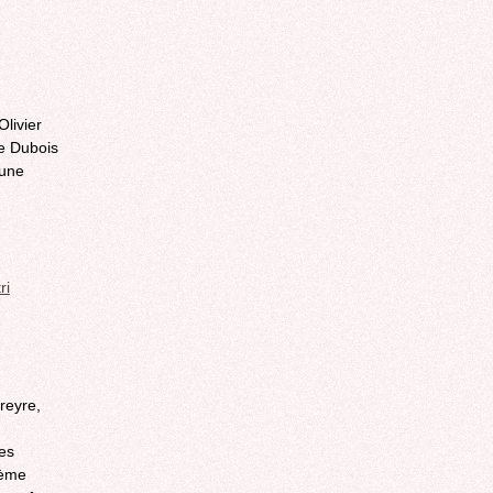
livier
ne Dubois
 une
ri
reyre,
des
tème