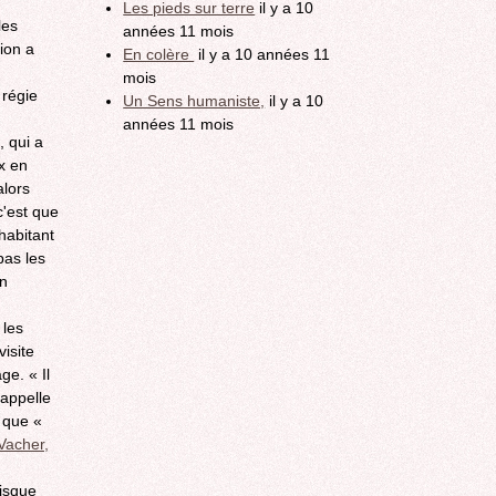
Les pieds sur terre
il y a 10
les
années 11 mois
ion a
En colère
il y a 10 années 11
mois
 régie
Un Sens humaniste,
il y a 10
années 11 mois
, qui a
x en
alors
c'est que
habitant
pas les
en
 les
isite
ge. « Il
rappelle
r que «
Vacher,
uisque