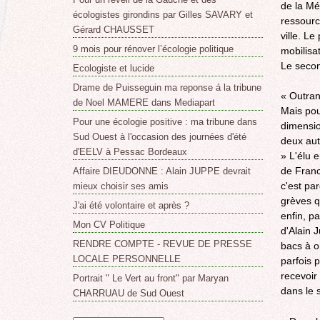
de la Mé
écologistes girondins par Gilles SAVARY et
ressourc
Gérard CHAUSSET
ville. L
9 mois pour rénover l’écologie politique
mobilisa
Le secon
Ecologiste et lucide
Drame de Puisseguin ma reponse á la tribune
« Outran
de Noel MAMERE dans Mediapart
Mais pou
Pour une écologie positive : ma tribune dans
dimension
Sud Ouest à l'occasion des journées d'été
deux autr
d'EELV à Pessac Bordeaux
» L'élu e
de Franc
Affaire DIEUDONNE : Alain JUPPE devrait
c'est par
mieux choisir ses amis
grèves q
J'ai été volontaire et après ?
enfin, p
Mon CV Politique
d'Alain 
RENDRE COMPTE - REVUE DE PRESSE
bacs à o
LOCALE PERSONNELLE
parfois 
recevoir
Portrait " Le Vert au front" par Maryan
dans le s
CHARRUAU de Sud Ouest