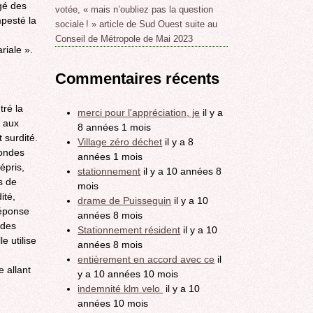
gé des
votée, « mais n’oubliez pas la question
mpesté la
sociale ! » article de Sud Ouest suite au
Conseil de Métropole de Mai 2023
riale ».
Commentaires récents
tré la
merci pour l'appréciation, je
il y a
é aux
8 années 1 mois
 surdité.
Village zéro déchet
il y a 8
 ondes
années 1 mois
épris,
stationnement
il y a 10 années 8
s de
mois
ité,
drame de Puisseguin
il y a 10
Réponse
années 8 mois
 des
Stationnement résident
il y a 10
e utilise
années 8 mois
entièrement en accord avec ce
il
 allant
y a 10 années 10 mois
indemnité klm velo
il y a 10
années 10 mois