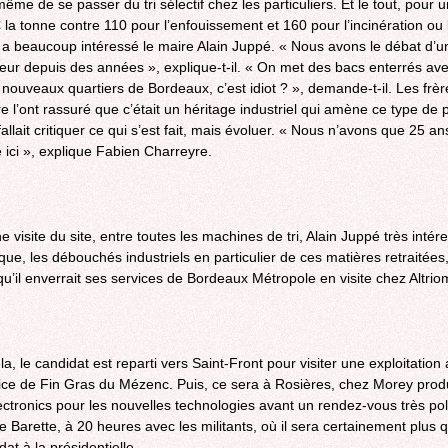
me de se passer du tri sélectif chez les particuliers. Et le tout, pour u
 la tonne contre 110 pour l’enfouissement et 160 pour l’incinération ou l
i a beaucoup intéressé le maire Alain Juppé. « Nous avons le débat d’u
teur depuis des années », explique-t-il. « On met des bacs enterrés avec
 nouveaux quartiers de Bordeaux, c’est idiot ? », demande-t-il. Les frèr
e l’ont rassuré que c’était un héritage industriel qui amène ce type de p
fallait critiquer ce qui s’est fait, mais évoluer. « Nous n’avons que 25 an
re ici », explique Fabien Charreyre.
 visite du site, entre toutes les machines de tri, Alain Juppé très intér
ique, les débouchés industriels en particulier de ces matières retraitées
qu’il enverrait ses services de Bordeaux Métropole en visite chez Altrio
a, le candidat est reparti vers Saint-Front pour visiter une exploitation 
ice de Fin Gras du Mézenc. Puis, ce sera à Rosières, chez Morey produ
ectronics pour les nouvelles technologies avant un rendez-vous très pol
e Barette, à 20 heures avec les militants, où il sera certainement plus 
dat à la présidentielle.