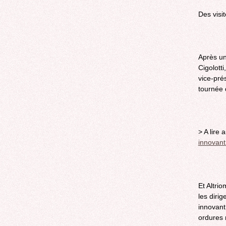
Des visit
Après un
Cigolott
vice-pré
tournée 
> A lire 
innovant
Et Altri
les dirig
innovant,
ordures 