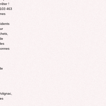
rêter !
 103 463
nnes
cidents
our
chets,
 de
des
 tonnes
de
olignac,
res