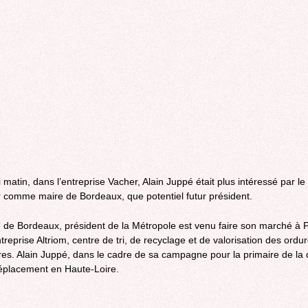
k
k
ernal)
k
ernal)
k
ernal)
k
ernal)
k
ernal)
ernal)
 matin, dans l’entreprise Vacher, Alain Juppé était plus intéressé par l
 comme maire de Bordeaux, que potentiel futur président.
 de Bordeaux, président de la Métropole est venu faire son marché à P
treprise Altriom, centre de tri, de recyclage et de valorisation des ordu
s. Alain Juppé, dans le cadre de sa campagne pour la primaire de la d
éplacement en Haute-Loire.