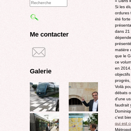
« Dans l
Si les é
Formulaire
ordures 
de
été forte
présenta
recherche
dans 21
Me contacter
dépenden
présenté
matière 
que le G
ce volum
en 2014.
Galerie
objectifs
progrès,
Voilà po
débats o
d'une us
faudrait
Dominiqu
c'est bie
qui est 
Métropol