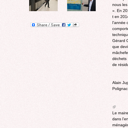
nous les
». En 20
t en 201
l'année 
comportem
techniqu
Gérard C
que devi
mâchefer
déchets 
de résid
Alain Ju
Polignac
(link
is
Le maire
external
dans l’en
ménagère