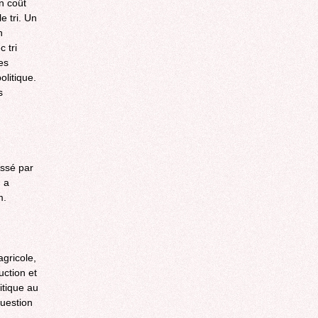
n coût
e tri. Un
n
 tri
es
olitique.
s
essé par
, a
m.
agricole,
ction et
itique au
question