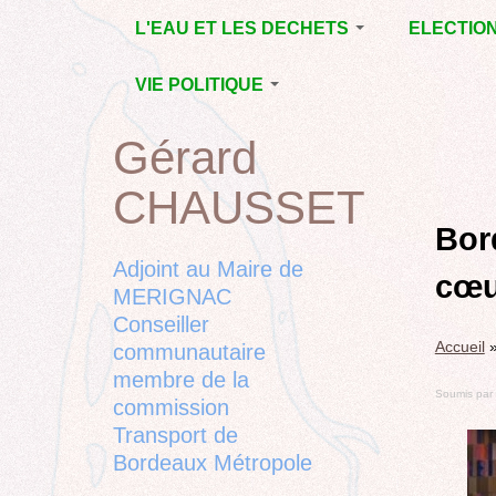
Jump
L'EAU ET LES DECHETS
ELECTIO
to
navigation
ECONOMIE D’EAU,
MUNICIPAL
VIE POLITIQUE
SAGE, SÉCHERESSE
DÉPARTEM
LA GESTION DES
L’ACTION POLITIQUE À
2015
Gérard
Back
DECHETS
MÉRIGNAC
MUNICIPAL
to
CONTRAT DE L'EAU,
BORDEAUX
CHAUSSET
top
RUBRIQUE
Back
POLLUTIONS
METROPOLE
CHANTIER 
to
Bor
DIVERSES
EMPLOI, SOLIDARITES
COMPLETE
top
Adjoint au Maire de
cœu
ELECTIONS,
MERIGNAC
RUBRIQUES
Conseiller
DIVERSES, PETITES
Accueil
PHRASES..
communautaire
membre de la
Soumis par
commission
Transport de
Bordeaux Métropole