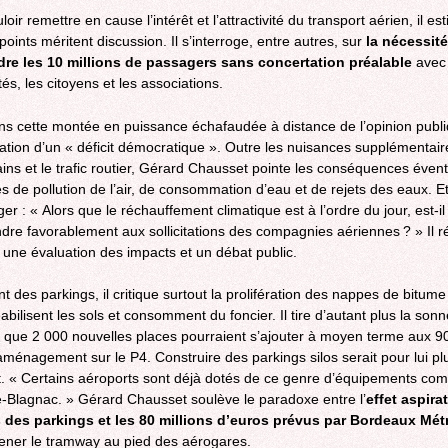
ext
oir remettre en cause l’intérêt et l’attractivité du transport aérien, il e
points méritent discussion. Il s’interroge, entre autres, sur
la nécessité
ndre les 10 millions de passagers sans concertation préalable
avec
ités, les citoyens et les associations.
dans cette montée en puissance échafaudée à distance de l’opinion publi
ation d’un « déficit démocratique ». Outre les nuisances supplémentair
rains et le trafic routier, Gérard Chausset pointe les conséquences évent
s de pollution de l’air, de consommation d’eau et de rejets des eaux. E
ger : « Alors que le réchauffement climatique est à l’ordre du jour, est-il
dre favorablement aux sollicitations des compagnies aériennes ? » Il 
 une évaluation des impacts et un débat public.
t des parkings, il critique surtout la prolifération des nappes de bitume
bilisent les sols et consomment du foncier. Il tire d’autant plus la sonn
 que 2 000 nouvelles places pourraient s’ajouter à moyen terme aux 9
aménagement sur le P4. Construire des parkings silos serait pour lui pl
t. « Certains aéroports sont déjà dotés de ce genre d’équipements co
-Blagnac. » Gérard Chausset soulève le paradoxe entre l’
effet aspira
s des parkings et les 80 millions d’euros prévus par Bordeaux Mét
ner le tramway au pied des aérogares.