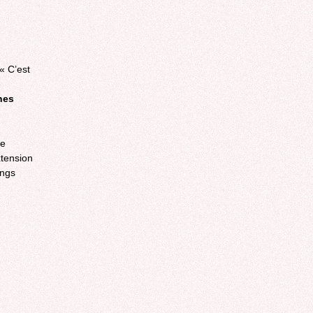
« C’est
e
nes
de
xtension
ings