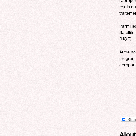
l’aéropor
rejets d
traiteme
Parmi le
Satellit
(HQE).
Autre no
progra
aéroports
Ajou