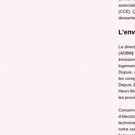
associat
(CCE). Q
desserte 
L’en
Le direc
(ADBM
)
émission
logement
Dupuis, c
les comp
Depuis 2
Henri-Ma
les proc
Concerna
d’électr
technicie
notre co