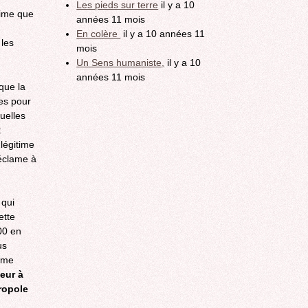
Les pieds sur terre
il y a 10
ernal)
stime que
années 11 mois
En colère
il y a 10 années 11
 les
mois
Un Sens humaniste,
il y a 10
années 11 mois
que la
es pour
uelles
t
 légitime
réclame à
 qui
ette
00 en
us
mme
teur à
ropole