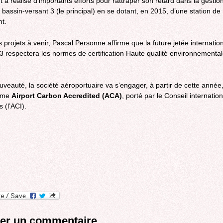
t a réalisé d’importants efforts pour rattraper son retard dans la gestio
u bassin-versant 3 (le principal) en se dotant, en 2015, d’une station de
nt.
s projets à venir, Pascal Personne affirme que la future jetée internatio
e 3 respectera les normes de certification Haute qualité environnementa
uveauté, la société aéroportuaire va s’engager, à partir de cette année
mme
Airport Carbon Accredited (ACA)
, porté par le Conseil internatio
 (l’ACI).
ter un commentaire