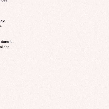
n des
nale
le
, dans le
nal des