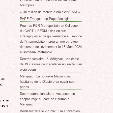
Métropole
« Un million de mercis à Alain ANZIANI »
PAPE François, un Pape écologiste
Pour les RER Metropolitain un Colloque
du GART « SERM : des enjeux
stratégiques et de gouvernance au service
de l’intermodalité » programme et revue
de presse de l'événement le 13 Mars 2024
à Bordeaux Métropole
Rentrée scolaire : à Mérignac, une école
de 19 classes pour soulager un secteur en
plein boom
Mérignac : La nouvelle Maison des
e au
habitants de la Glacière va ouvrir ses
e.
portes
Des moutons landais en vacances en
nk
écopâturage au parc de Bourran à
q ans
Mérignac
rizon
ternal)
Bordeaux fête le vin 2023 : la subvention