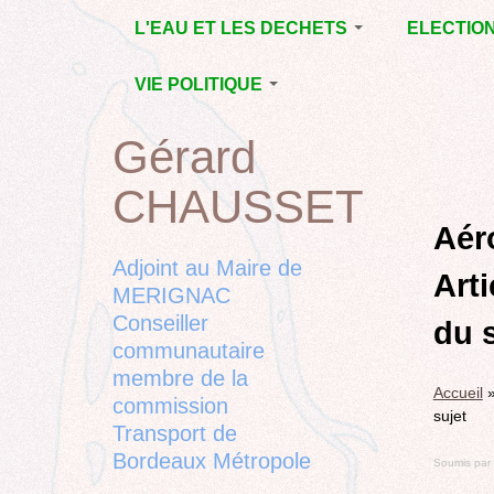
Jump
L'EAU ET LES DECHETS
ELECTIO
to
navigation
ECONOMIE D’EAU,
MUNICIPAL
VIE POLITIQUE
SAGE, SÉCHERESSE
DÉPARTEM
LA GESTION DES
L’ACTION POLITIQUE À
2015
Gérard
Back
DECHETS
MÉRIGNAC
MUNICIPAL
to
CONTRAT DE L'EAU,
BORDEAUX
CHAUSSET
top
RUBRIQUE
Back
POLLUTIONS
METROPOLE
CHANTIER 
to
Aéro
DIVERSES
EMPLOI, SOLIDARITES
COMPLETE
top
Adjoint au Maire de
Art
ELECTIONS,
MERIGNAC
RUBRIQUES
Conseiller
DIVERSES, PETITES
du 
PHRASES..
communautaire
membre de la
Accueil
commission
sujet
Transport de
Bordeaux Métropole
Soumis par