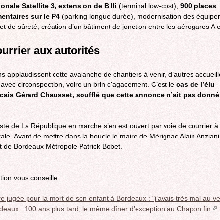
ionale Satellite 3, extension de Billi
(terminal low-cost),
900 places
entaires sur le P4
(parking longue durée), modernisation des équip
et de sûreté, création d’un bâtiment de jonction entre les aérogares A et
urrier aux autorités
ins applaudissent cette avalanche de chantiers à venir, d’autres accueill
 avec circonspection, voire un brin d’agacement. C’est le
cas de l’élu
cais Gérard Chausset, soufflé que cette annonce n’ait pas donné 
iste de La République en marche s’en est ouvert par voie de courrier à l
rale. Avant de mettre dans la boucle le maire de Mérignac Alain Anziani 
t de Bordeaux Métropole Patrick Bobet.
tion vous conseille
e jugée pour la mort de son enfant à Bordeaux : "j’avais très mal au ve
deaux : 100 ans plus tard, le même dîner d’exception au Chapon fin
(li
is