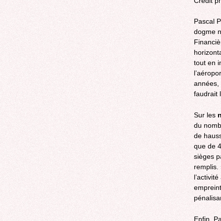
Crédit p
Pascal P
dogme no
Financiè
horizonta
tout en 
l’aéropo
années, 
faudrait
Sur les
n
du nombr
de hauss
que de 
sièges p
remplis. 
l’activi
empreinte
pénalisa
Enfin, P