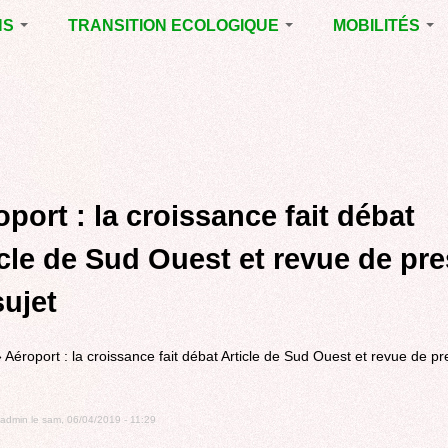
NS
TRANSITION ECOLOGIQUE
MOBILITÉS
ES 2014
RUBRIQUE EN
VOIRIE DOMAIN
CHANTIER
PUBLIC À MÉRI
ENTALES
LA LUTTE CONTRE
LE TRAMWAY R
L’AFFICHAGE
L'AÉROPORT D
ES 2020
PUBLICITAIRE
BORDEAUX
MÉRIGNAC :
 EN
AGENDA 21
INAUGURATION
ET A
port : la croissance fait débat
REVUE DE PRE
R
BIODIVERSITE,
ENVIRONNEMENT,
POLITIQUE CYC
icle de Sud Ouest et revue de pr
URBANISME
MARCHE
sujet
GRAND
CONTOURNEME
BORDEAUX
»
Aéroport : la croissance fait débat Article de Sud Ouest et revue de p
TRAMWAY, RER
METROPOLITAIN
TRANSPORT
admin
le
sam, 06/04/2019 - 11:29
COLLECTIF