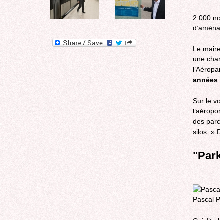
2 000 no
d’aménag
Le maire
une chanc
l’Aéropa
années
Sur le v
l’aéropor
des parc
silos. » 
"Park
Pascal 