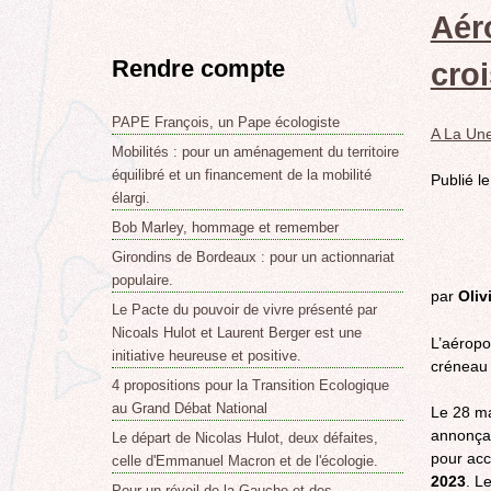
Aér
Rendre compte
croi
PAPE François, un Pape écologiste
A La Un
Mobilités : pour un aménagement du territoire
équilibré et un financement de la mobilité
Publié l
élargi.
Bob Marley, hommage et remember
Girondins de Bordeaux : pour un actionnariat
populaire.
par
Oliv
Le Pacte du pouvoir de vivre présenté par
Nicoals Hulot et Laurent Berger est une
L’aéropo
initiative heureuse et positive.
créneau 
4 propositions pour la Transition Ecologique
au Grand Débat National
Le 28 ma
annonçai
Le départ de Nicolas Hulot, deux défaites,
pour acc
celle d'Emmanuel Macron et de l'écologie.
2023
. L
Pour un réveil de la Gauche et des