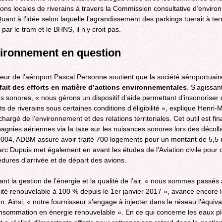
ions locales de riverains à travers la Commission consultative d’envir
uant à l’idée selon laquelle l’agrandissement des parkings tuerait à te
par le tram et le BHNS, il n’y croit pas.
vironnement en question
teur de l’aéroport Pascal Personne soutient que la société aéroportuair
 fait des efforts en matière d’actions environnementales
. S’agissan
s sonores, « nous gérons un dispositif d’aide permettant d’insonoriser
s de riverains sous certaines conditions d’éligibilité », explique Henri-
hargé de l’environnement et des relations territoriales. Cet outil est fi
agnies aériennes via la taxe sur les nuisances sonores lors des décoll
004, ADBM assure avoir traité 700 logements pour un montant de 5,5 m
rc Dupuis met également en avant les études de l’Aviation civile pour 
édures d’arrivée et de départ des avions.
nt la gestion de l’énergie et la qualité de l’air, « nous sommes passés 
icité renouvelable à 100 % depuis le 1er janvier 2017 », avance encore 
n. Ainsi, « notre fournisseur s’engage à injecter dans le réseau l’équiva
nsommation en énergie renouvelable ». En ce qui concerne les eaux pl