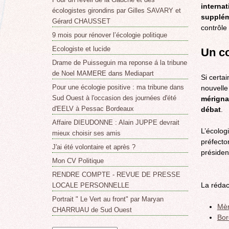
internat
écologistes girondins par Gilles SAVARY et
supplém
Gérard CHAUSSET
contrôle 
9 mois pour rénover l’écologie politique
Ecologiste et lucide
Un co
Drame de Puisseguin ma reponse á la tribune
de Noel MAMERE dans Mediapart
Si certa
Pour une écologie positive : ma tribune dans
nouvelle
Sud Ouest à l'occasion des journées d'été
mérigna
d'EELV à Pessac Bordeaux
débat
.
Affaire DIEUDONNE : Alain JUPPE devrait
L’écolog
mieux choisir ses amis
préfecto
J'ai été volontaire et après ?
présiden
Mon CV Politique
RENDRE COMPTE - REVUE DE PRESSE
La rédac
LOCALE PERSONNELLE
Portrait " Le Vert au front" par Maryan
Mèr
CHARRUAU de Sud Ouest
Bor