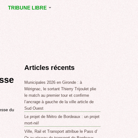
TRIBUNE LIBRE
E
MÉRIGNAC
GNAC
POINT DE VUE
EJOINT
E
,
Articles récents
SSE
LABLE,
esse
Municipales 2026 en Gironde : à
Mérignac, le sortant Thierry Trijoulet plie
le match au premier tour et confirme
NT DE
l’ancrage à gauche de la ville article de
Sud Ouest
resse du
Le projet de Métro de Bordeaux : un projet
,
mort-né!
Ville, Rail et Transport attribue le Pass d’
Or au réseau de transport de Bordeaux