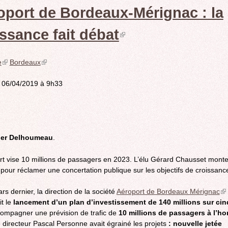
ROCADE VDO
oport de Bordeaux-Mérignac : la
ssance fait débat
(link
is
e
(link
Bordeaux
(link
is
is
external)
external)
external)
e 06/04/2019 à 9h33
ier Delhoumeau
.
rt vise 10 millions de passagers en 2023. L’élu Gérard Chausset mont
pour réclamer une concertation publique sur les objectifs de croissanc
rs dernier, la direction de la société
Aéroport de Bordeaux Mérignac
(li
t le
lancement d’un plan d’investissement de 140 millions sur cin
is
ompagner une prévision de trafic de
10 millions de passagers à l’ho
ex
e directeur Pascal Personne avait égrainé les projets
: nouvelle jetée