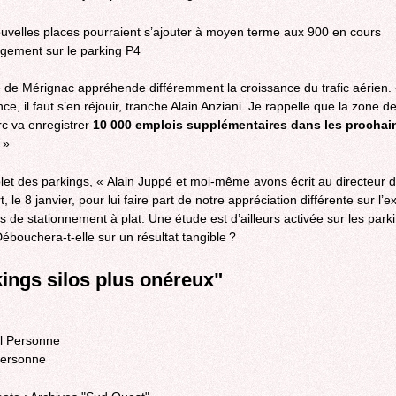
uvelles places pourraient s’ajouter à moyen terme aux 900 en cours
ement sur le parking P4
 de Mérignac appréhende différemment la croissance du trafic aérien. 
e, il faut s’en réjouir, tranche Alain Anziani. Je rappelle que la zone d
rc va enregistrer
10 000 emplois supplémentaires dans les prochai
. »
olet des parkings, « Alain Juppé et moi-même avons écrit au directeur 
t, le 8 janvier, pour lui faire part de notre appréciation différente sur l’e
s de stationnement à plat. Une étude est d’ailleurs activée sur les park
Débouchera-t-elle sur un résultat tangible ?
ings silos plus onéreux"
Personne