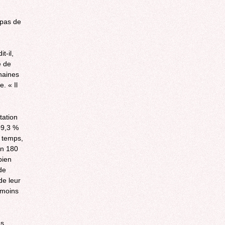
 pas de
t-il,
e de
chaines
. « Il
tation
+9,3 %
 temps,
on 180
bien
de
de leur
e moins
es