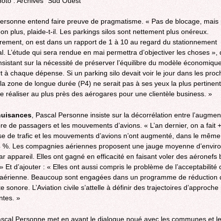
hoto : Archives "Sud Ouest"
ersonne entend faire preuve de pragmatisme. « Pas de blocage, mais
n plus, plaide-t-il. Les parkings silos sont nettement plus onéreux.
rement, on est dans un rapport de 1 à 10 au regard du stationnement
l. L’étude qui sera rendue en mai permettra d’objectiver les choses », di
insistant sur la nécessité de préserver l’équilibre du modèle économiqu
rt à chaque dépense. Si un parking silo devait voir le jour dans les pro
la zone de longue durée (P4) ne serait pas à ses yeux la plus pertinente
 le réaliser au plus près des aérogares pour une clientèle business. »
uisances
, Pascal Personne insiste sur la décorrélation entre l’augmen
e de passagers et les mouvements d’avions. « L’an dernier, on a fait 
e de trafic et les mouvements d’avions n’ont augmenté, dans le même
4 %. Les compagnies aériennes proposent une jauge moyenne d’envir
ar appareil. Elles ont gagné en efficacité en faisant voler des aéronefs 
» Et d’ajouter : « Elles ont aussi compris le problème de l’acceptabilité 
té aérienne. Beaucoup sont engagées dans un programme de réduction 
 sonore. L’Aviation civile s’attelle à définir des trajectoires d’approch
ntes. »
ascal Personne met en avant le dialogue noué avec les communes et l