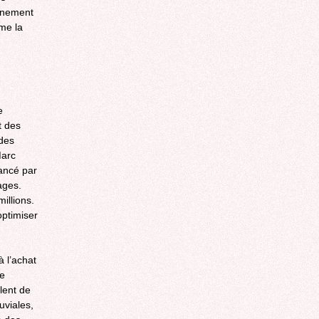
onnement
rme la
e
t des
 des
Marc
nancé par
ages.
illions.
optimiser
à l’achat
le
lent de
uviales,