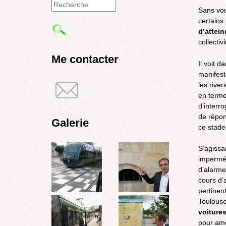
Sans voul
Formulaire
certains 
de
d’attei
collectiv
recherche
Me contacter
Il voit 
manifest
les rive
en terme
d’interro
de répon
Galerie
ce stade
S’agissan
imperméa
d’alarme
cours d’
pertinen
Toulouse
voiture
pour ame