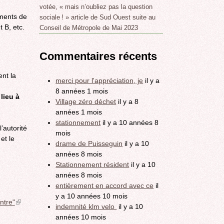
votée, « mais n’oubliez pas la question
ements de
sociale ! » article de Sud Ouest suite au
 B, etc.
Conseil de Métropole de Mai 2023
Commentaires récents
ent la
merci pour l'appréciation, je
il y a
8 années 1 mois
lieu à
Village zéro déchet
il y a 8
années 1 mois
stationnement
il y a 10 années 8
’autorité
mois
et le
drame de Puisseguin
il y a 10
années 8 mois
Stationnement résident
il y a 10
années 8 mois
entièrement en accord avec ce
il
y a 10 années 10 mois
ntre"
(link
indemnité klm velo
il y a 10
nk
is
années 10 mois
external)