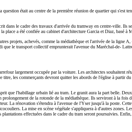
question était au centre de la première réunion de quartier qui s'est te
it dans le cadre des travaux d'arrivée du tramway en centre-ville. Ils s
la place a été confiée au cabinet d'architecture Garcia et Diaz, basé à M
d'autres projets, achevés, comme la médiathèque et l'arrivée de la ligne
ndi que le transport collectif emprunterait l'avenue du Maréchal-de- Lattre
rrefour largement occupée par la voiture. Les architectes souhaitent réta
titre, les commerçants devront quitter les abords de l'église à partir du
prit que l'habillage urbain lié au tram. Le granit aura la part belle. De
en prolongement de la rotonde de la médiathèque. Ils serviront à la fois d
teur. La rénovation s'étendra à l'avenue de l'Yser jusqu'à la poste. Cett
cocouliers. La mise en scène végétale s'appliquera à d'autres zones. Les
s plantations effectuées dans le cadre du tram seront poursuivies. Enfin