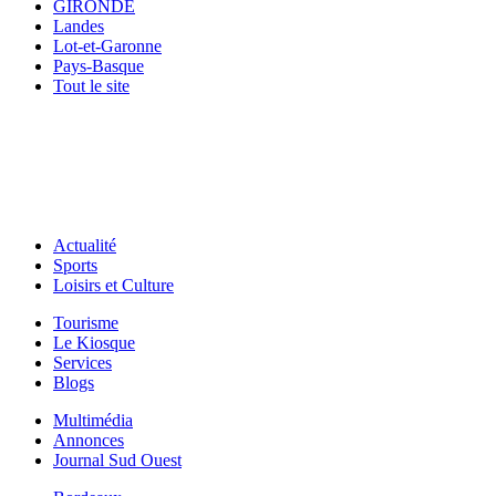
GIRONDE
Landes
Lot-et-Garonne
Pays-Basque
Tout le site
Actualité
Sports
Loisirs et Culture
Tourisme
Le Kiosque
Services
Blogs
Multimédia
Annonces
Journal Sud Ouest