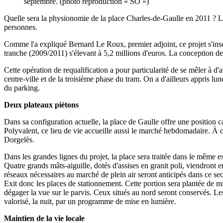
septembre. (photo reproduction « SO »)
Quelle sera la physionomie de la place Charles-de-Gaulle en 2011 ? La 
personnes.
Comme l'a expliqué Bernard Le Roux, premier adjoint, ce projet s'inscr
tranche (2009/2011) s'élevant à 5,2 millions d'euros. La conception de 
Cette opération de requalification a pour particularité de se mêler à 
centre-ville et de la troisième phase du tram. On a d'ailleurs appris lu
du parking.
Deux plateaux piétons
Dans sa configuration actuelle, la place de Gaulle offre une position ca
Polyvalent, ce lieu de vie accueille aussi le marché hebdomadaire. À ce 
Dorgelès.
Dans les grandes lignes du projet, la place sera traitée dans le même es
Quatre grands mâts-aiguille, dotés d'assises en granit poli, viendront 
réseaux nécessaires au marché de plein air seront anticipés dans ce sec
Exit donc les places de stationnement. Cette portion sera plantée de mi
dégager la vue sur le parvis. Ceux situés au nord seront conservés. Le
valorisé, la nuit, par un programme de mise en lumière.
Maintien de la vie locale