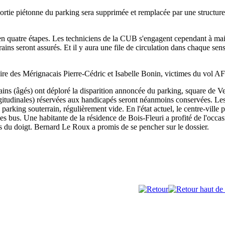
ortie piétonne du parking sera supprimée et remplacée par une structure p
en quatre étapes. Les techniciens de la CUB s'engagent cependant à main
ains seront assurés. Et il y aura une file de circulation dans chaque sen
ire des Mérignacais Pierre-Cédric et Isabelle Bonin, victimes du vol AF
rains (âgés) ont déploré la disparition annoncée du parking, square de Ve
 (longitudinales) réservées aux handicapés seront néanmoins conservées.
e parking souterrain, régulièrement vide. En l'état actuel, le centre-ville
s bus. Une habitante de la résidence de Bois-Fleuri a profité de l'occas
tés du doigt. Bernard Le Roux a promis de se pencher sur le dossier.