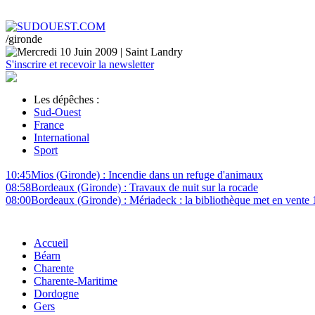
/gironde
Mercredi 10 Juin 2009 | Saint Landry
S'inscrire et recevoir la newsletter
Les dépêches :
Sud-Ouest
France
International
Sport
10:45
Mios
(Gironde)
:
Incendie dans un refuge d'animaux
08:58
Bordeaux
(Gironde)
:
Travaux de nuit sur la rocade
08:00
Bordeaux
(Gironde)
:
Mériadeck : la bibliothèque met en vente 
Accueil
Béarn
Charente
Charente-Maritime
Dordogne
Gers