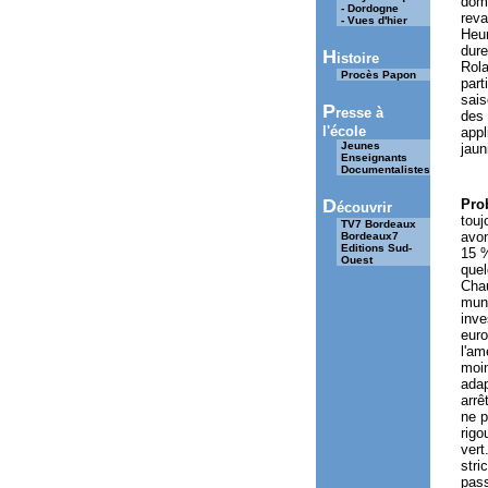
domm
- Dordogne
reva
- Vues d'hier
Heur
dure
H
istoire
Rola
Procès Papon
part
sais
P
resse à
des 
l'école
appl
Jeunes
jaun
Enseignants
Documentalistes
D
Pro
écouvrir
touj
TV7 Bordeaux
avon
Bordeaux7
Editions Sud-
15 %
Ouest
quel
Chau
muni
inve
euro
l'am
moin
adap
arrê
ne p
rigo
vert
stri
pass