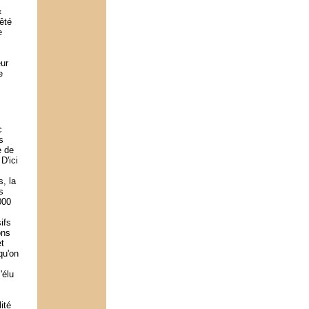
«
êté
e
eur
e
c
s
e de
D'ici
, la
s
000
ifs
ons
et
qu'on
'élu
ité