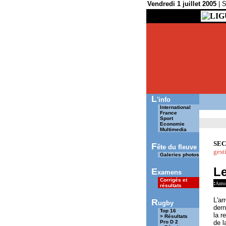
Vendredi 1 juillet 2005
| S
..
LIG
SUDOUEST.COM
L
'info
International
France
Sport
Economie
Multimedia
SEC
F
ête du fleuve
gesti
Galeries photos
Le
E
xamens
Corrigés et
:
Antoi
résultats
L'ar
R
ugby
dern
Top 16
la r
> Résultats
Pro D 2
de l