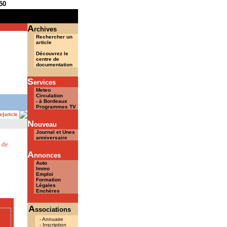
50
..
A
rchives
Rechercher un
article
Découvrez le
centre de
documentation
S
ervices
Meteo
Circulation
- à Bordeaux
Programmes TV
e
|
article
N
ouveau
Journal et Unes
anniversaire
 de
A
nnonces
Auto
Immo
Emploi
Formation
Légales
Enchères
A
ssociations
- Annuaire
- Inscription