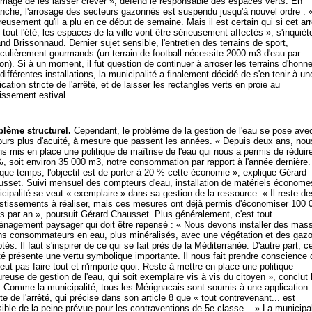
age de les laisser crever », défend le responsable des espaces verts. En
nche, l'arrosage des secteurs gazonnés est suspendu jusqu'à nouvel ordre : 
eusement qu'il a plu en ce début de semaine. Mais il est certain qui si cet arr
 tout l'été, les espaces de la ville vont être sérieusement affectés », s'inquièt
nd Brissonnaud. Dernier sujet sensible, l'entretien des terrains de sport,
iculièrement gourmands (un terrain de football nécessite 2000 m3 d'eau par
on). Si à un moment, il fut question de continuer à arroser les terrains d'honn
différentes installations, la municipalité a finalement décidé de s'en tenir à un
ication stricte de l'arrêté, et de laisser les rectangles verts en proie au
issement estival.
blème structurel.
Cependant, le problème de la gestion de l'eau se pose ave
ours plus d'acuité, à mesure que passent les années. « Depuis deux ans, nou
s mis en place une politique de maîtrise de l'eau qui nous a permis de réduir
, soit environ 35 000 m3, notre consommation par rapport à l'année dernière. 
que temps, l'objectif est de porter à 20 % cette économie », explique Gérard
sset. Suivi mensuel des compteurs d'eau, installation de matériels économes
cipalité se veut « exemplaire » dans sa gestion de la ressource. « Il reste de
stissements à réaliser, mais ces mesures ont déjà permis d'économiser 100 
s par an », poursuit Gérard Chausset. Plus généralement, c'est tout
énagement paysager qui doit être repensé : « Nous devons installer des mass
s consommateurs en eau, plus minéralisés, avec une végétation et des gaz
tés. Il faut s'inspirer de ce qui se fait près de la Méditerranée. D'autre part, c
té présente une vertu symbolique importante. Il nous fait prendre conscience 
eut pas faire tout et n'importe quoi. Reste à mettre en place une politique
ureuse de gestion de l'eau, qui soit exemplaire vis à vis du citoyen », conclut l
. Comme la municipalité, tous les Mérignacais sont soumis à une application
cte de l'arrêté, qui précise dans son article 8 que « tout contrevenant... est
ible de la peine prévue pour les contraventions de 5e classe... » La municipal