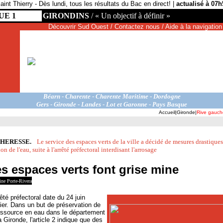
aint Thierry - Dès lundi, tous les résultats du Bac en direct! |
actualisé à 07h
UE 1
GIRONDINS
/
« Un objectif à définir »
Découvrir Sud Ouest
/
Contactez nous
/
Aide à la navigation
.
Béarn
-
.
Charente
-
.
Charente Maritime
-
.
Dordogne
Gers
-
.
Gironde
-
.
Landes
-
.
Lot et Garonne
-
.
Pays Basque
Accueil
|
Gironde
|
Rive gauch
HERESSE.
--
Le service des espaces verts de la ville a décidé de mesures drastiques
on de l'eau, suite à l'arrêté préfectoral interdisant l'arrosage
s espaces verts font grise mine
ne Porte-Rivera
rêté préfectoral date du 24 juin
ier. Dans un but de préservation de
essource en eau dans le département
a Gironde, l'article 2 indique que des