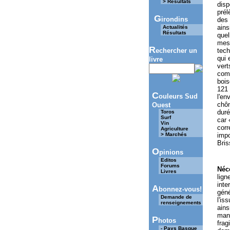
> Résultats
disp
prél
G
irondins
des 
ains
Actualités
Résultats
quel
mesu
R
echercher un
tech
qui 
livre
vert
comp
bois
121 
C
ouleurs Sud
l'en
chôm
Ouest
duré
Toros
Surf
car 
Vin
corr
Agriculture
> Marchés
impo
Bris
O
pinions
Editos
Forums
Néce
Livres
lign
inte
A
bonnez-vous!
géné
Demande de
l'is
renseignements
ains
manu
P
hotos
frag
- Pays Basque