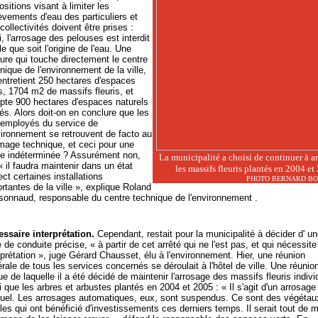
ositions visant à limiter les
èvements d'eau des particuliers et
collectivités doivent être prises :
i, l'arrosage des pelouses est interdit
le que soit l'origine de l'eau. Une
re qui touche directement le centre
nique de l'environnement de la ville,
entretient 250 hectares d'espaces
s, 1704 m2 de massifs fleuris, et
te 900 hectares d'espaces naturels
és. Alors doit-on en conclure que les
employés du service de
vironnement se retrouvent de facto au
age technique, et ceci pour une
e indéterminée ? Assurément non,
La municipalité a choisi de continuer à ar
« il faudra maintenir dans un état
les massifs fleuris plantés en 2004 et
ect certaines installations
PHOTO BERNARD B
rtantes de la ville », explique Roland
sonnaud, responsable du centre technique de l'environnement .
ssaire interprétation.
Cependant, restait pour la municipalité à décider d' un
e de conduite précise, « à partir de cet arrêté qui ne l'est pas, et qui nécessit
rprétation », juge Gérard Chausset, élu à l'environnement. Hier, une réunion
rale de tous les services concernés se déroulait à l'hôtel de ville. Une réunio
sue de laquelle il a été décidé de maintenir l'arrosage des massifs fleuris indivi
i que les arbres et arbustes plantés en 2004 et 2005 : « Il s'agit d'un arrosage
el. Les arrosages automatiques, eux, sont suspendus. Ce sont des végétau
iles qui ont bénéficié d'investissements ces derniers temps. Il serait tout de