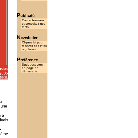
P
ublicité
Contactez-nous
et consultez nos
tarifs
N
ewsletter
Cliquez ici pour
recevoir nos infos
regulieres :
P
référence
Sudouest.com
roser
en page de
démarrage
 2005
ONNEL
e
e une
n à
duels
x
 même